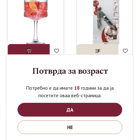
Потврда за возраст
PASABAHCE
FAKELMANN
1190
299
ден
ден
ELYSIA
WINE
COCTAIL
OPENER
Потребно е да имате
18
години за да ја
500ml set4
13cm
посетите оваа веб-страница.
Double pull
ДА
НЕ