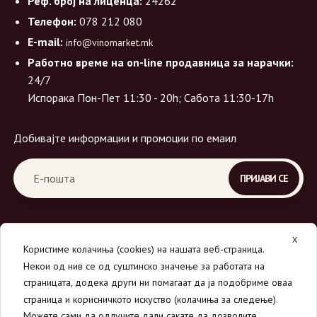
Реф. број на лиценца:
24262
Телефон:
078 212 080
E-mail:
info@vinomarket.mk
Работно време на on-line продавница за нарачки:
24/7
Испорака Пон-Пет 11:30 - 20h; Сабота 11:30-17h
Добивајте информации и промоции по емаил
X
Користиме колачиња (cookies) на нашата веб-страница.
Некои од нив се од суштинско значење за работата на
страницата, додека други ни помагаат да ја подобриме оваа
страница и корисничкото искуство (колачиња за следење).
© 2026
Вино Маркет - МОНДАВИ ДООЕЛ
.
Можете сами да одлучите дали сакате да дозволите