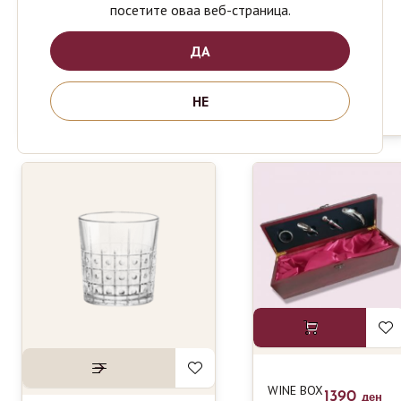
посетите оваа веб-страница.
PASABAHCE
749
ден
COCTAIL
ДА
SET 4
BORMIOLI
1890
ден
ROCCO
BARTENDER
НЕ
whiskey SET
WINE BOX
1390
ден