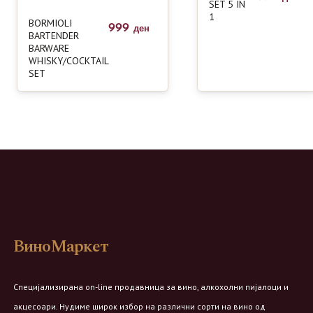
SET 5 IN
1
BORMIOLI
999
ден
BARTENDER
BARWARE
WHISKY/COCKTAIL
SET
ВиноМаркет
Специјализирана on-line продавница за вино, алкохолни пијалоци и
акцесоари. Нудиме широк избор на различни сорти на вино од