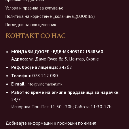
Услови и правила за купување
Политика на користење ,,колачиња,,(COOKIES)
Погледни најнов ценовник
КОНТАКТ СО НАС
МОНДАВИ ДООЕЛ - ЕДБ:МК4032021548360
Адреса:
ул. Даме Груев бр.3, Центар, Скопје
Реф. број на лиценца:
24262
Телефон:
078 212 080
E-mail:
info@vinomarket.mk
Работно време на on-line продавница за нарачки:
24/7
Испорака Пон-Пет 11:30 - 20h; Сабота 11:30-17h
Добивајте информации и промоции по емаил