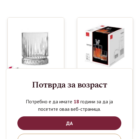
Потврда за возраст
BORMIOLI
PASABAHCHE
Потребно е да имате
18
години за да ја
1890
720
ден
ден
ROCCO
ELYSIA 4
посетите оваа веб-страница.
BARTENDER
Whiskey SET
whiskey
SET
ДА