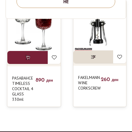
НЕ
FAKELMANN
PASABAHCE
260
890
ден
ден
WINE
TIMELESS
CORKSCREW
COCKTAIL 4
GLASS
330ml