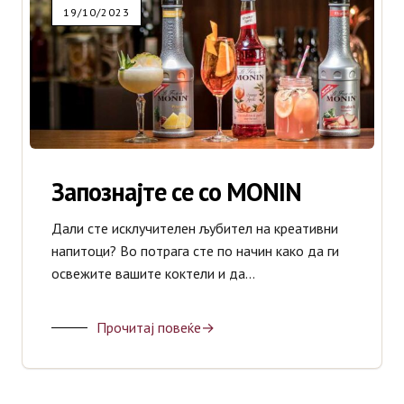
19/10/2023
Странски Вина
Италијански Вина
Шпански Вина
Запознајте се со MONIN
Виски
Жестоки пијалоци
Дали сте исклучителен љубител на креативни
напитоци? Во потрага сте по начин како да ги
освежите вашите коктели и да…
Ликери
Прочитај повеќе
Коктели
Коњак
Новости