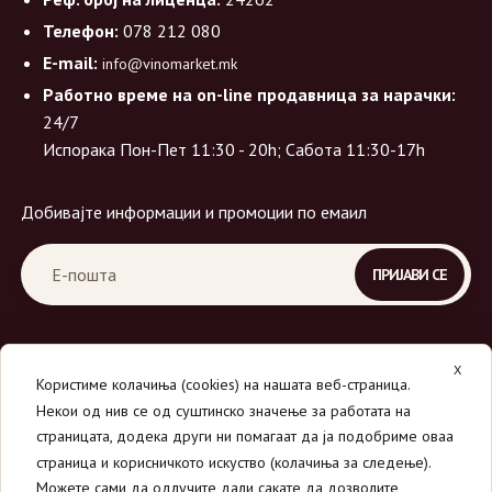
Телефон:
078 212 080
E-mail:
info@vinomarket.mk
Работно време на on-line продавница за нарачки:
24/7
Испорака Пон-Пет 11:30 - 20h; Сабота 11:30-17h
Добивајте информации и промоции по емаил
X
Користиме колачиња (cookies) на нашата веб-страница.
Некои од нив се од суштинско значење за работата на
страницата, додека други ни помагаат да ја подобриме оваа
страница и корисничкото искуство (колачиња за следење).
© 2026
Вино Маркет - МОНДАВИ ДООЕЛ
.
Можете сами да одлучите дали сакате да дозволите