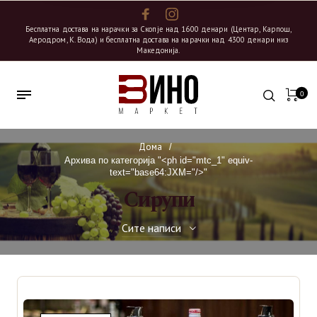
Бесплатна достава на нарачки за Скопје над 1600 денари (Центар, Карпош,
Аеродром, К. Вода) и бесплатна достава на нарачки над 4300 денари низ
Македонија.
0
Дома
/
Архива по категорија "<ph id="mtc_1" equiv-
text="base64:JXM="/>"
Сирупи
Сите написи
Сите написи
Вино