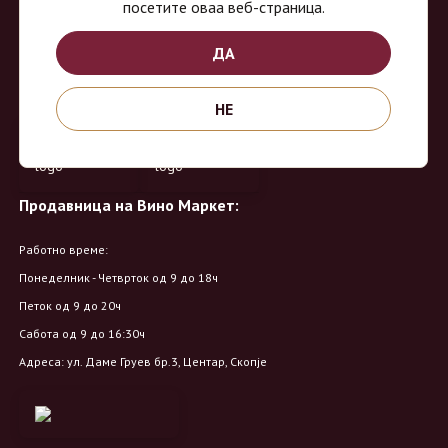
посетите оваа веб-страница.
домашните винарии, со избор на преку 8 винарии и 150 различни
етикети.
ДА
Овозможено од:
НЕ
Продавница на Вино Маркет:
Работно време:
Понеделник - Четврток од 9 до 18ч
Петок од 9 до 20ч
Сабота од 9 до 16:30ч
Адреса: ул. Даме Груев бр.3, Центар, Скопје