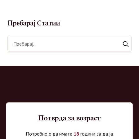
Сирупи
Џин
Пребарај Статии
ВиноМаркет
Потврда за возраст
Специјализирана on-line продавница за вино, алкохолни пијалоци и
Потребно е да имате
18
години за да ја
акцесоари. Нудиме широк избор на различни сорти на вино од