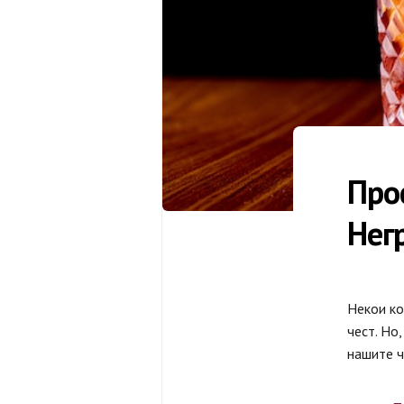
Про
Нег
Некои ко
чест. Но
нашите 