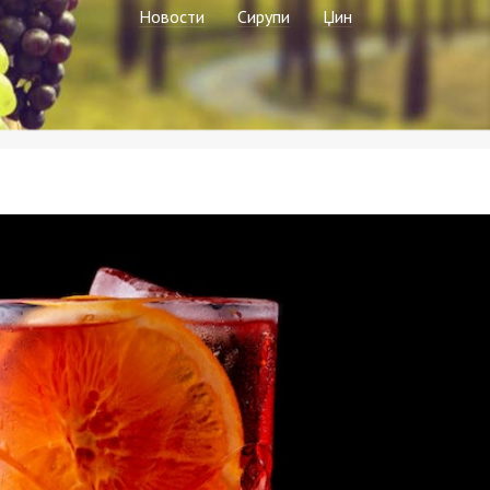
Новости
Сирупи
Џин