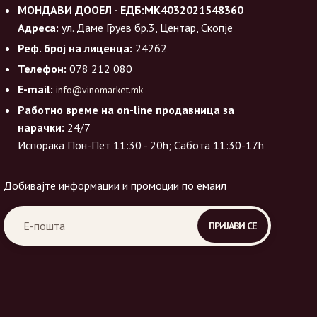
МОНДАВИ ДООЕЛ - ЕДБ:МК4032021548360
Адреса:
ул. Даме Груев бр.3, Центар, Скопје
Реф. број на лиценца:
24262
Телефон:
078 212 080
E-mail:
info@vinomarket.mk
Работно време на on-line продавница за
нарачки:
24/7
Испорака Пон-Пет 11:30 - 20h; Сабота 11:30-17h
Добивајте информации и промоции по емаил