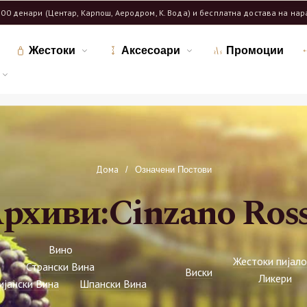
600 денари (Центар, Карпош, Аеродром, К. Вода) и бесплатна достава на на
Жестоки
Аксесоари
Промоции
Дома
/
Означени Постови
рхиви:Cinzano Ros
Вино
Жестоки пијало
Странски Вина
Виски
Ликери
ијански Вина
Шпански Вина