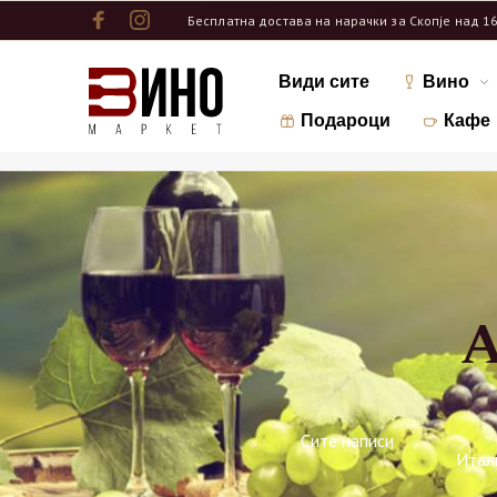
Бесплатна достава на нарачки за Скопје над 1
Види сите
Вино
Подароци
Кафе
А
Сите написи
Итал