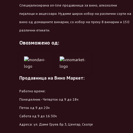
Специјализирана on-line продавница за вино, алкохолни
пијалоци и акцесоари. Нудиме широк избор на различни сорти на
вино од домашните винарии, со избор на преку 8 винарии и 150
различни етикети.
Овозможено од:
Продавница на Вино Маркет:
Работно време:
Понеделник - Четврток од 9 до 18ч
Петок од 9 до 20ч
Сабота од 9 до 16:30ч
Адреса: ул. Даме Груев бр.3, Центар, Скопје