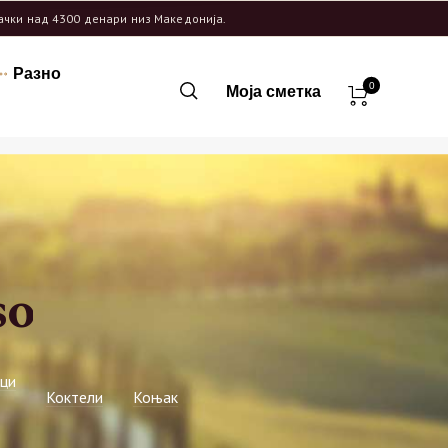
рачки над 4300 денари низ Македонија.
Разно
0
Моја сметка
so
ци
Коктели
Коњак