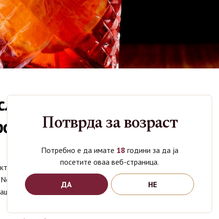
славете ја неделата на
Потврда за возраст
рони
Потребно е да имате
18
години за да ја
посетите оваа веб-страница.
ктели навистина заслужуваат цела недела во нивна
, Negroni не е каков било коктел, затоа ги подигнуваме
ДА
НЕ
чаши…