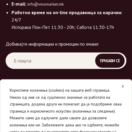
E-mail:
info@vinomarket.mk
Работно време на on-line продавница за нарачки:
24/7
Испорака Пон-Пет 11:30 - 20h; Сабота 11:30-17h
Добивајте информации и промоции по емаил
X
Користиме колачиња (cookies) на нашата веб-страница.
Некои од нив се од суштинско значење за работата на
страницата, додека други ни помагаат да ја подобриме оваа
страница и корисничкото искуство (колачиња за следење).
© 2026
Вино Маркет - МОНДАВИ ДООЕЛ
.
Можете сами да одлучите дали сакате да дозволите
Сите права се задржани.
колачиња или не. Забележете дека ако ги одбиете, можеби
нема да можете да ги користите сите функционалности на