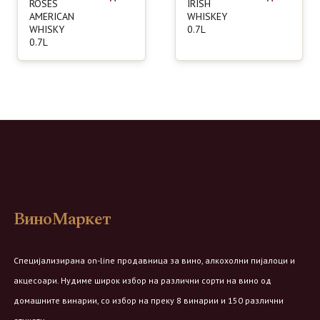
ROSES
IRISH
AMERICAN
WHISKEY
WHISKY
0.7L
0.7L
ВиноМаркет
Специјализирана on-line продавница за вино, алкохолни пијалоци и
акцесоари. Нудиме широк избор на различни сорти на вино од
домашните винарии, со избор на преку 8 винарии и 150 различни