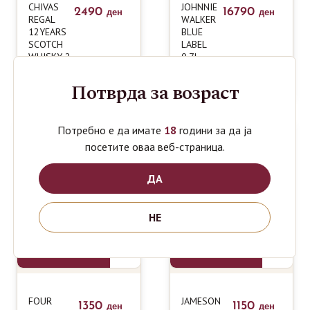
CHIVAS
JOHNNIE
2490
16790
ден
ден
REGAL
WALKER
12YEARS
BLUE
SCOTCH
LABEL
WHISKY 2
0.7L
GLASS
0.7L
Потврда за возраст
Потребно е да имате
18
години за да ја
посетите оваа веб-страница.
ДА
НЕ
FOUR
JAMESON
1350
1150
ден
ден