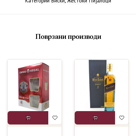
Категории
Виски
,
Жестоки Пијалоци
Поврзани производи