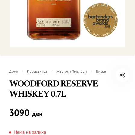
Дома
Продавница
Жестоки Пијалоци
Виски
/
/
/
WOODFORD RESERVE
WHISKEY 0.7L
3090
ден
Нема на залиха