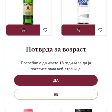
Потврда за возраст
JAMESON
ABSOLUT
1150
1190
ден
ден
IRISH
VODKA NRF
WHISKEY
1L
0.7L
Потребно е да имате
18
години за да ја
посетите оваа веб-страница.
ДА
НЕ