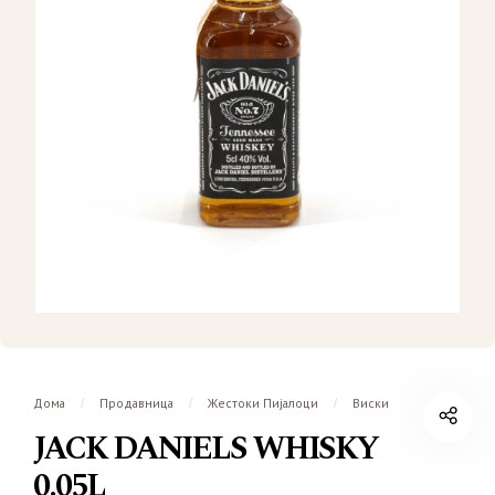
Дома
Продавница
Жестоки Пијалоци
Виски
/
/
/
JACK DANIELS WHISKY
0.05L