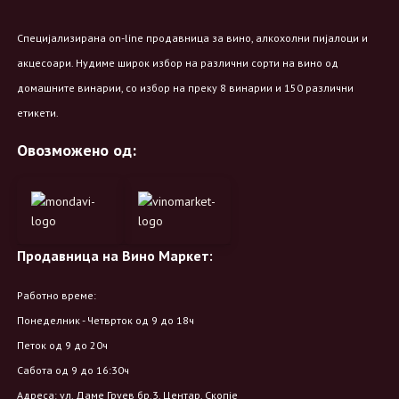
Специјализирана on-line продавница за вино, алкохолни пијалоци и
акцесоари. Нудиме широк избор на различни сорти на вино од
домашните винарии, со избор на преку 8 винарии и 150 различни
етикети.
Овозможено од:
Продавница на Вино Маркет:
Работно време:
Понеделник - Четврток од 9 до 18ч
Петок од 9 до 20ч
Сабота од 9 до 16:30ч
Адреса: ул. Даме Груев бр.3, Центар, Скопје