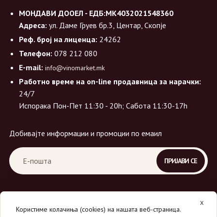
МОНДАВИ ДООЕЛ - ЕДБ:МК4032021548360
Адреса:
ул. Даме Груев бр.3, Центар, Скопје
Реф. број на лиценца:
24262
Телефон:
078 212 080
E-mail:
info@vinomarket.mk
Работно време на on-line продавница за нарачки:
24/7
Испорака Пон-Пет 11:30 - 20h; Сабота 11:30-17h
Добивајте информации и промоции по емаил
X
Користиме колачиња (cookies) на нашата веб-страница.