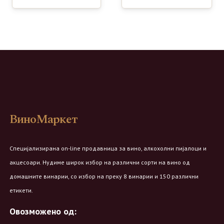
ВиноМаркет
Специјализирана on-line продавница за вино, алкохолни пијалоци и
акцесоари. Нудиме широк избор на различни сорти на вино од
домашните винарии, со избор на преку 8 винарии и 150 различни
етикети.
Овозможено од: