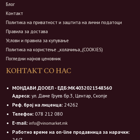
Блог
Контакт
Политика на приватност и заштита на лични податоци
Правила за достава
Услови и правила за купување
Политика на користење ,,колачиња,,(COOKIES)
Погледни најнов ценовник
КОНТАКТ СО НАС
МОНДАВИ ДООЕЛ - ЕДБ:МК4032021548360
Адреса:
ул. Даме Груев бр.3, Центар, Скопје
Реф. број на лиценца:
24262
Телефон:
078 212 080
E-mail:
info@vinomarket.mk
Работно време на on-line продавница за нарачки:
24/7