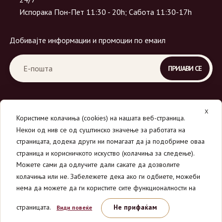
Испорака Пон-Пет 11:30 - 20h; Сабота 11:30-17h
Добивајте информации и промоции по емаил
X
Користиме колачиња (cookies) на нашата веб-страница.
Некои од нив се од суштинско значење за работата на
страницата, додека други ни помагаат да ја подобриме оваа
страница и корисничкото искуство (колачиња за следење).
© 2026
Вино Маркет - МОНДАВИ ДООЕЛ
.
Можете сами да одлучите дали сакате да дозволите
Сите права се задржани.
колачиња или не. Забележете дека ако ги одбиете, можеби
нема да можете да ги користите сите функционалности на
страницата.
Не прифаќам
Види повеќе