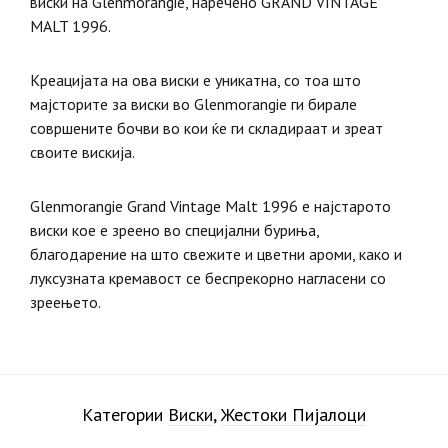
виски на Glenmorangie, наречено GRAND VINTAGE
MALT 1996.
Креацијата на ова виски е уникатна, со тоа што
мајсторите за виски во Glenmorangie ги бирале
совршените бочви во кои ќе ги складираат и зреат
своите вискија.
Glenmorangie Grand Vintage Malt 1996 е најстарото
виски кое е зреено во специјални буриња,
благодарение на што свежите и цветни ароми, како и
луксузната кремавост се беспрекорно нагласени со
зреењето.
Категории
Виски
,
Жестоки Пијалоци