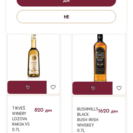
PREMIUM
BLUE
RAKIJA 0.5 L
LABEL
0.7L
НЕ
TIKVEŠ
BUSHMILLS
820
1620
ден
ден
WINERY
BLACK
LOZOVA
BUSH IRISH
RAKIJA VS
WHISKEY
0.7L
0.7L