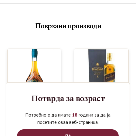
Поврзани производи
Потврда за возраст
Потребно е да имате
18
години за да ја
посетите оваа веб-страница.
BOVIN SV.
JOHNNIE
740
16790
ден
ден
TRIFUN
WALKER
ДА