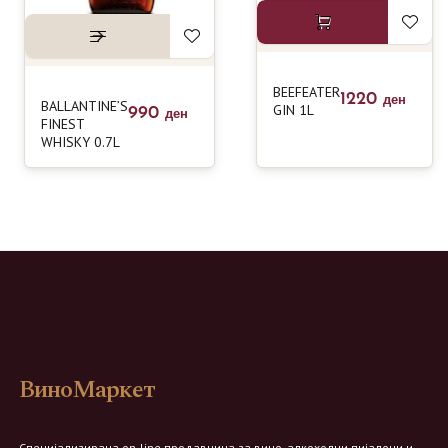
BEEFEATER
1220
ден
BALLANTINE’S
GIN 1L
990
ден
FINEST
WHISKY 0.7L
ВиноМаркет
Специјализирана on-line продавница за вино, алкохолни пијалоци и