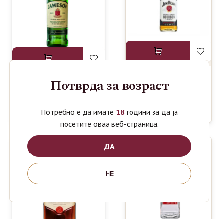
Потврда за возраст
JIM BEAM
1350
ден
JAMESON
WHISKEY
1150
ден
IRISH
1L
WHISKEY 0.7L
Потребно е да имате
18
години за да ја
посетите оваа веб-страница.
ДА
НЕ