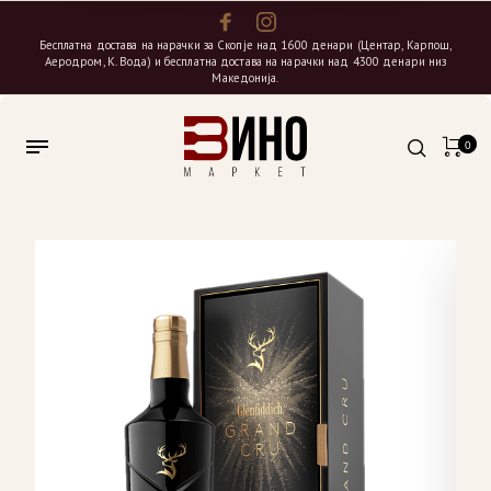
Бесплатна достава на нарачки за Скопје над 1600 денари (Центар, Карпош,
Аеродром, К. Вода) и бесплатна достава на нарачки над 4300 денари низ
Македонија.
0