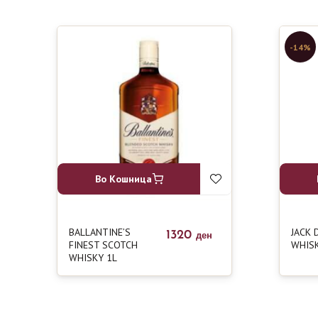
-14%
Во Кошница
BALLANTINE’S
JACK 
1320
ден
FINEST SCOTCH
WHISK
WHISKY 1L