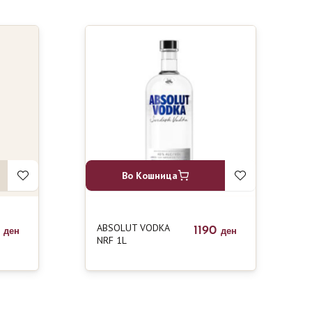
Во Кошница
ABSOLUT VODKA
0
1190
ден
ден
NRF 1L