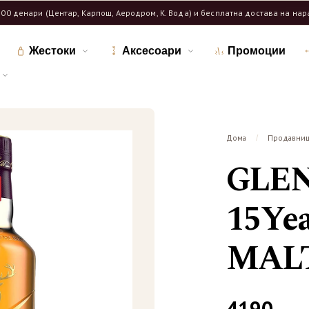
600 денари (Центар, Карпош, Аеродром, К. Вода) и бесплатна достава на на
Жестоки
Аксесоари
Промоции
Дома
Продавни
/
GLE
15Ye
MALT
4190