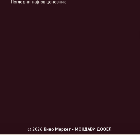
Погледни најнов ценовник
© 2026
Вино Маркет - МОНДАВИ ДООЕЛ
.
Сите права се задржани.