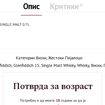
Опис
Критики
0
SINGLE MALT 0.7L
Категории
Виски
,
Жестоки Пијалоци
fiddich
,
Glenfiddich 15
,
Single Malt Whisky
,
Whisky
,
Виски
,
Потврда за возраст
Поврзани производи
Потребно е да имате
18
години за да ја