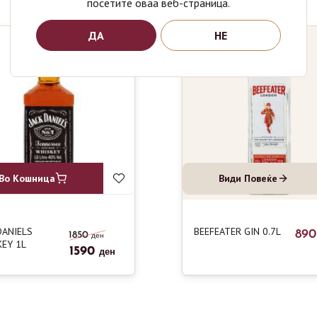
посетите оваа веб-страница.
ДА
НЕ
Во Кошница
Види Повеќе
DANIELS
BEEFEATER GIN 0.7L
89
1850
ден
EY 1L
1590
ден