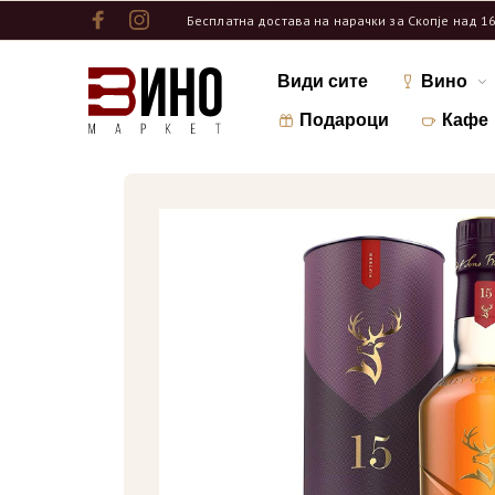
Бесплатна достава на нарачки за Скопје над 1
Види сите
Вино
Подароци
Кафе