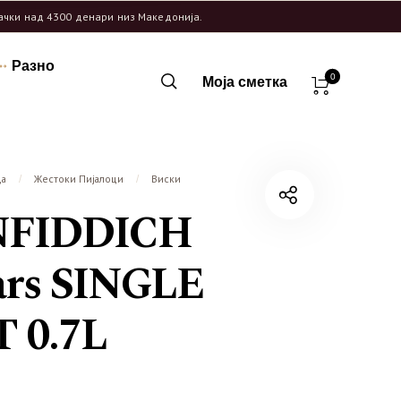
рачки над 4300 денари низ Македонија.
Разно
0
Моја сметка
ца
Жестоки Пијалоци
Виски
/
/
NFIDDICH
ars SINGLE
 0.7L