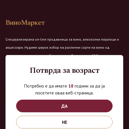
ВиноМаркет
Специјализирана on-line продавница за вино, алкохолни пијалоци и
акцесоари. Нудиме широк избор на различни сорти на вино од
домашните винарии, со избор на преку 8 винарии и 150 различни
етикети.
Потврда за возраст
Овозможено од:
Потребно е да имате
18
години за да ја
посетите оваа веб-страница.
ДА
Продавница на Вино Маркет:
НЕ
Работно време: