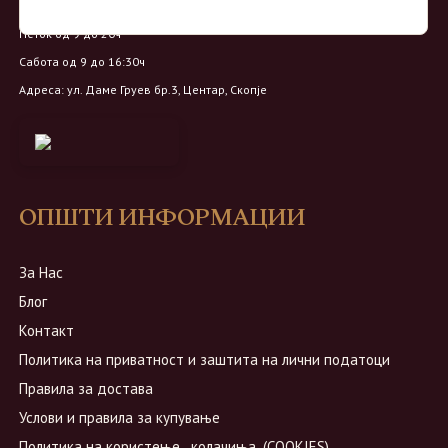
Понеделник - Четврток од 9 до 18ч
Петок од 9 до 20ч
Сабота од 9 до 16:30ч
Адреса: ул. Даме Груев бр.3, Центар, Скопје
ОПШТИ ИНФОРМАЦИИ
За Нас
Блог
Контакт
Политика на приватност и заштита на лични податоци
Правила за достава
Услови и правила за купување
Политика на користење ,,колачиња,,(COOKIES)