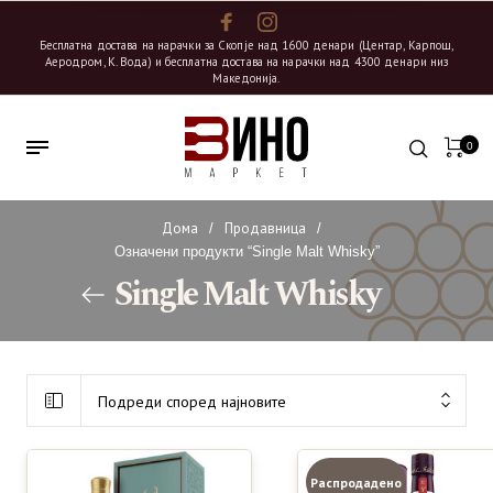
Бесплатна достава на нарачки за Скопје над 1600 денари (Центар, Карпош,
Аеродром, К. Вода) и бесплатна достава на нарачки над 4300 денари низ
Македонија.
0
Дома
Продавница
/
/
Означени продукти “Single Malt Whisky”
Single Malt Whisky
Подреди според најновите
Распродадено