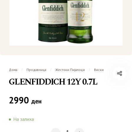
Дома
Продавница
Жестоки Пијалоци
Виски
/
/
/
GLENFIDDICH 12Y 0.7L
2990
ден
На залиха