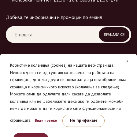
Добивајте информации и промоции по емаил
X
Користиме колачиња (cookies) на нашата веб-страница.
Некои од нив се од суштинско значење за работата на
страницата, додека други ни помагаат да ја подобриме оваа
страница и корисничкото искуство (колачиња за следење).
© 2026
Вино Маркет - МОНДАВИ ДООЕЛ
.
Можете сами да одлучите дали сакате да дозволите
Сите права се задржани.
колачиња или не. Забележете дека ако ги одбиете, можеби
нема да можете да ги користите сите функционалности на
страницата.
Не прифаќам
Види повеќе