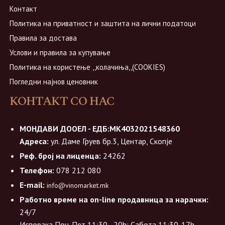
Контакт
Политика на приватност и заштита на лични податоци
Правила за достава
Услови и правила за купување
Политика на користење ,,колачиња,,(COOKIES)
Погледни најнов ценовник
КОНТАКТ СО НАС
МОНДАВИ ДООЕЛ - ЕДБ:МК4032021548360
Адреса:
ул. Даме Груев бр.3, Центар, Скопје
Реф. број на лиценца:
24262
Телефон:
078 212 080
E-mail:
info@vinomarket.mk
Работно време на on-line продавница за нарачки:
24/7
Испорака Пон-Пет 11:30 - 20h; Сабота 11:30-17h