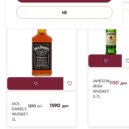
НЕ
-14%
JAMESON
1150
ден
IRISH
WHISKEY
0.7L
JACK
1590
1850
ден
ден
DANIELS
WHISKEY
1L