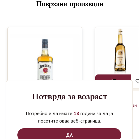
Поврзани производи
Потврда за возраст
TIKVEŠ
820
ден
WINERY
Потребно е да имате
18
години за да ја
LOZOVA
RAKIJA VS
посетите оваа веб-страница.
0.7L
JIM BEAM WHISKEY
1350
ден
1L
ДА