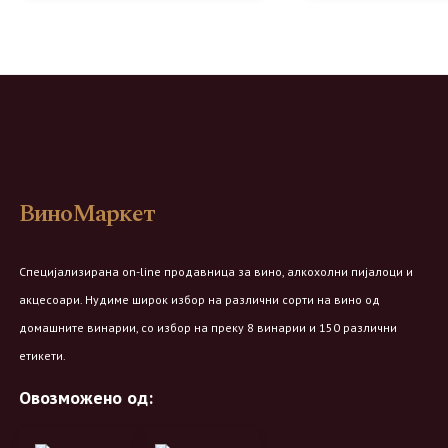
ВиноМаркет
Специјализирана on-line продавница за вино, алкохолни пијалоци и
акцесоари. Нудиме широк избор на различни сорти на вино од
домашните винарии, со избор на преку 8 винарии и 150 различни
етикети.
Овозможено од: