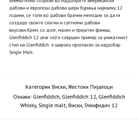
Внимателно созреан во најдобрите американски
дабови и европски дабови шери буриња најмалку 12
години, се топи во дабови брачни мелодии за да ги
создаде своите слатки и суптилни дабови
вкусови.Крем, со долг, мазен и пријатен финиш,
Glenfiddich 12 year old е совршен пример за уникатниот
стил на Glenfiddich е широко прогласен за најдобар
Single Malt.
Категории
Виски
,
Жестоки Пијалоци
Ознаки:
Glenfiddich
,
Glenfiddich 12
,
Glenfiddich
Whisky
,
Single malt
,
Виски
,
Гленфидич 12