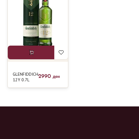
GLENFIDDICH
2990
ден
12Y 0.7L