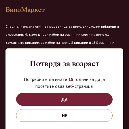
ВиноМаркет
Специјализирана on-line продавница за вино, алкохолни пијалоци и
акцесоари. Нудиме широк избор на различни сорти на вино од
домашните винарии, со избор на преку 8 винарии и 150 различни
етикети.
Потврда за возраст
Овозможено од:
Потребно е да имате
18
години за да ја
посетите оваа веб-страница.
Продавница на Вино Маркет:
ДА
Работно време:
НЕ
Понеделник - Четврток од 9 до 18ч
Петок од 9 до 20ч