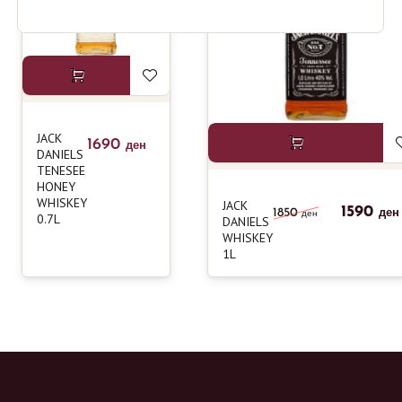
JACK
1690
ден
DANIELS
TENESEE
HONEY
WHISKEY
JACK
1590
1850
ден
ден
0.7L
DANIELS
WHISKEY
1L