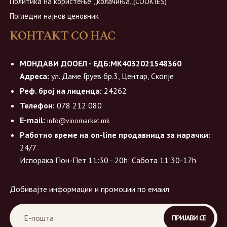
Политика на користење ,,колачиња,,(COOKIES)
Погледни најнов ценовник
КОНТАКТ СО НАС
МОНДАВИ ДООЕЛ - ЕДБ:МК4032021548360
Адреса:
ул. Даме Груев бр.3, Центар, Скопје
Реф. број на лиценца:
24262
Телефон:
078 212 080
E-mail:
info@vinomarket.mk
Работно време на on-line продавница за нарачки:
24/7
Испорака Пон-Пет 11:30 - 20h; Сабота 11:30-17h
Добивајте информации и промоции по емаил