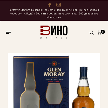
Бесплатна достава на нарачки за Скопје над 1600 денари (Центар, Карпош,
Аеродром, К. Вода) и бесплатна достава на нарачки над 4300 денари низ
Македонија.
0