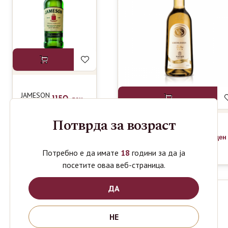
JAMESON
1150
ден
IRISH
WHISKEY
Потврда за возраст
0.7L
TIKVEŠ WINERY
820
ден
LOZOVA RAKIJA VS
0.7L
Потребно е да имате
18
години за да ја
посетите оваа веб-страница.
ДА
-14%
НЕ