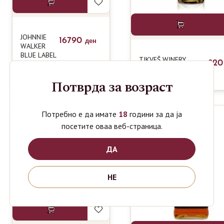
JOHNNIE
16790
ден
WALKER
BLUE LABEL
TIKVEŠ WINERY
82
0.7L
LOZOVA RAKIJA VS
0.7L
Потврда за возраст
Потребно е да имате
18
години за да ја
-14%
посетите оваа веб-страница.
ДА
НЕ