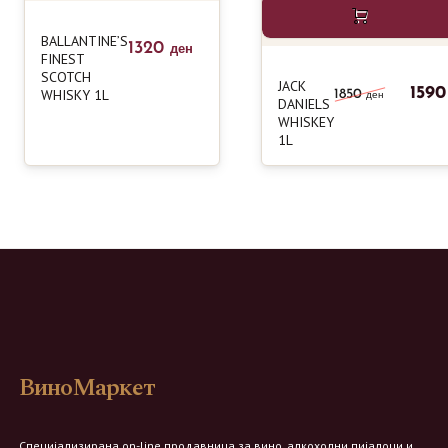
BALLANTINE’S
1320
ден
FINEST
SCOTCH
JACK
159
WHISKY 1L
1850
ден
DANIELS
WHISKEY
1L
ВиноМаркет
Специјализирана on-line продавница за вино, алкохолни пијалоци и