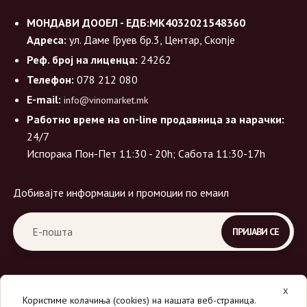
МОНДАВИ ДООЕЛ - ЕДБ:МК4032021548360
Адреса:
ул. Даме Груев бр.3, Центар, Скопје
Реф. број на лиценца:
24262
Телефон:
078 212 080
E-mail:
info@vinomarket.mk
Работно време на on-line продавница за нарачки:
24/7
Испорака Пон-Пет 11:30 - 20h; Сабота 11:30-17h
Добивајте информации и промоции по емаил
X
Користиме колачиња (cookies) на нашата веб-страница.