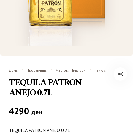
Дома
Продавница
Жестоки Пијалоци
Текила
/
/
/
TEQUILA PATRON
ANEJO 0.7L
4290
ден
TEQUILA PATRON ANEJO 0.7L