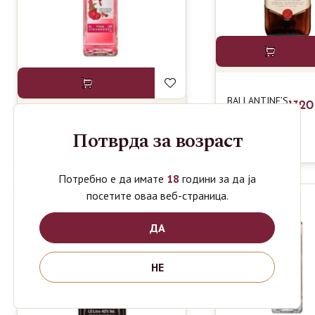
BALLANTINE’S
132
FINEST
SCOTCH
Потврда за возраст
BEEFEATER GIN PINK
990
WHISKY 1L
ден
0.7L
Потребно е да имате
18
години за да ја
посетите оваа веб-страница.
-14%
ДА
НЕ