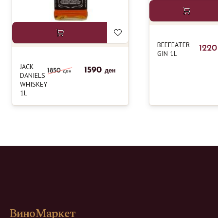
BEEFEATER
122
GIN 1L
JACK
1590
1850
ден
ден
DANIELS
WHISKEY
1L
ВиноМаркет