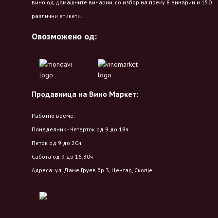
вино од домашните винарии, со избор на преку 8 винарии и 150
различни етикети.
Овозможено од:
Продавница на Вино Маркет:
Работно време:
Понеделник - Четврток од 9 до 18ч
Петок од 9 до 20ч
Сабота од 9 до 16:30ч
Адреса: ул. Даме Груев бр.3, Центар, Скопје