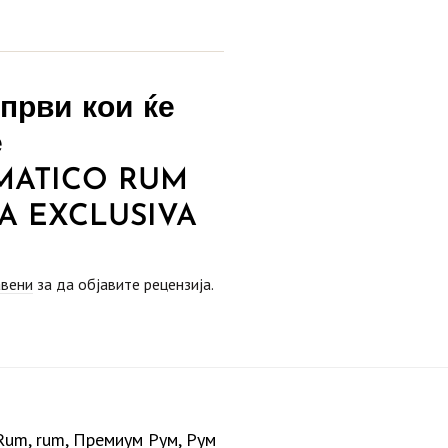
први кои ќе
е
MATICO RUM
A EXCLUSIVA
авени
за да објавите рецензија.
Rum
,
rum
,
Премиум Рум
,
Рум