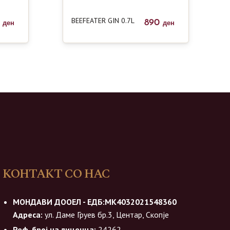
BEEFEATER GIN 0.7L
0
890
ден
ден
КОНТАКТ СО НАС
МОНДАВИ ДООЕЛ - ЕДБ:МК4032021548360
Адреса:
ул. Даме Груев бр.3, Центар, Скопје
Реф. број на лиценца:
24262