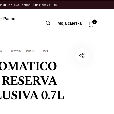
рачки над 4300 денари низ Македонија.
Разно
0
Моја сметка
ца
Жестоки Пијалоци
Рум
/
/
LOMATICO
 RESERVA
USIVA 0.7L