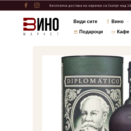
Бесплатна достава на нарачки за Скопје над 1
Види сите
Вино
Подароци
Кафе