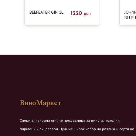
BEEFEATER GIN 1L
JOHNN
1220
ден
BLUE 
ВиноМаркет
Специјализирана on-line продавница за вино, алкохолни
пијалоци и акцесоари. Нудиме широк избор на различни сорти на