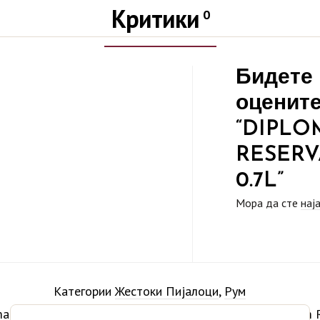
Критики
0
Бидете 
оценит
“DIPLO
RESERV
0.7L”
Мора да сте
нај
Категории
Жестоки Пијалоци
,
Рум
atico Reserva Exclusiva Rum
,
Diplomatico Rum
,
Premium 