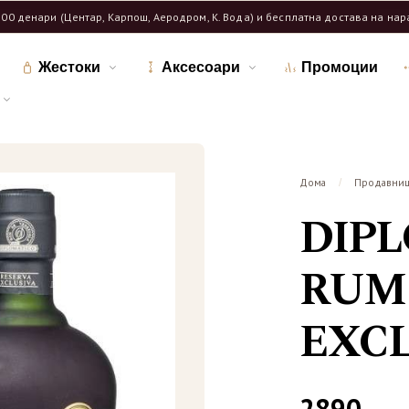
600 денари (Центар, Карпош, Аеродром, К. Вода) и бесплатна достава на на
Жестоки
Аксесоари
Промоции
Дома
Продавни
/
DIP
RUM
EXCL
2890