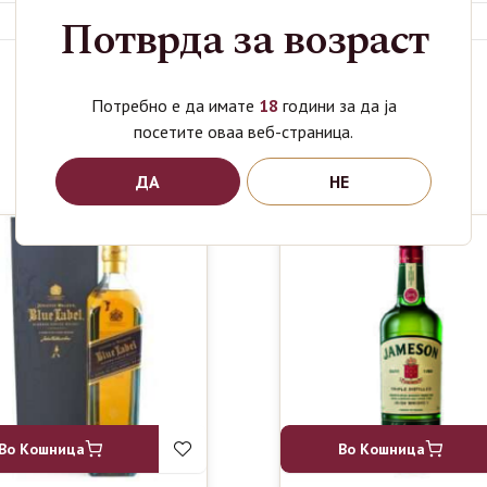
Потврда за возраст
Потребно е да имате
18
години за да ја
Поврзани производи
посетите оваа веб-страница.
ДА
НЕ
Во Кошница
Во Кошница