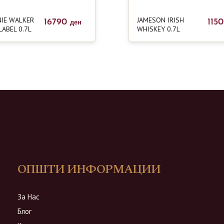
IE WALKER
JAMESON IRISH
16790
115
ден
LABEL 0.7L
WHISKEY 0.7L
ОПШТИ ИНФОРМАЦИИ
За Нас
Блог