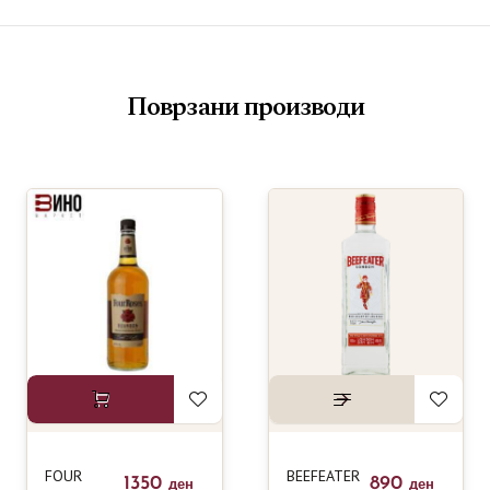
Поврзани производи
FOUR
BEEFEATER
1350
890
ден
ден