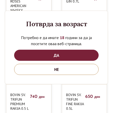
ROSES
GIN 0.7L
AMERICAN
WHISKY
0.7L
Потврда за возраст
Потребно е да имате
18
години за да ја
посетите оваа веб-страница.
ДА
НЕ
BOVIN SV.
BOVIN SV.
740
650
ден
ден
TRIFUN
TRIFUN
PREMIUM
FINE RAKIJA
RAKIJA 0.5 L
0.5L