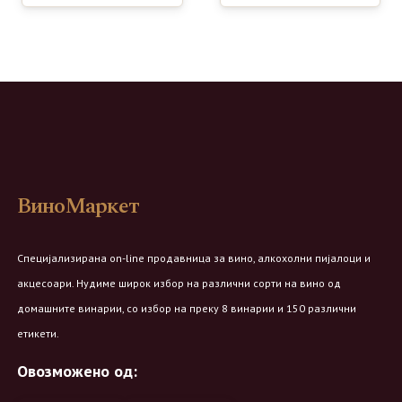
ВиноМаркет
Специјализирана on-line продавница за вино, алкохолни пијалоци и
акцесоари. Нудиме широк избор на различни сорти на вино од
домашните винарии, со избор на преку 8 винарии и 150 различни
етикети.
Овозможено од: