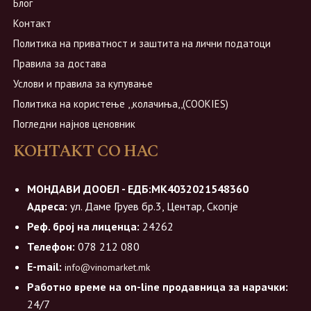
Блог
Контакт
Политика на приватност и заштита на лични податоци
Правила за достава
Услови и правила за купување
Политика на користење ,,колачиња,,(COOKIES)
Погледни најнов ценовник
КОНТАКТ СО НАС
МОНДАВИ ДООЕЛ - ЕДБ:МК4032021548360
Адреса:
ул. Даме Груев бр.3, Центар, Скопје
Реф. број на лиценца:
24262
Телефон:
078 212 080
E-mail:
info@vinomarket.mk
Работно време на on-line продавница за нарачки:
24/7