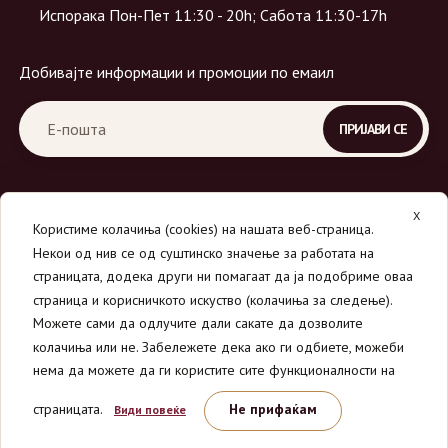
Испорака Пон-Пет 11:30 - 20h; Сабота 11:30-17h
Добивајте информации и промоции по емаил
X
Користиме колачиња (cookies) на нашата веб-страница.
Некои од нив се од суштинско значење за работата на
страницата, додека други ни помагаат да ја подобриме оваа
страница и корисничкото искуство (колачиња за следење).
© 2026
Вино Маркет - МОНДАВИ ДООЕЛ
.
Можете сами да одлучите дали сакате да дозволите
Сите права се задржани.
колачиња или не. Забележете дека ако ги одбиете, можеби
нема да можете да ги користите сите функционалности на
страницата.
Не прифаќам
Види повеќе