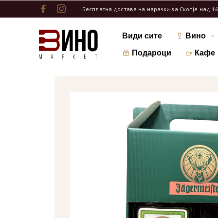
Бесплатна достава на нарачки за Скопје над 1
Види сите
Вино
Подароци
Кафе