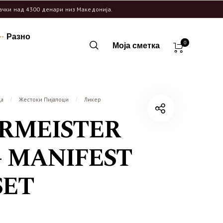
рачки над 4300 денари низ Македонија.
Разно
0
Моја сметка
ца
Жестоки Пијалоци
Ликер
/
/
ERMEISTER
 + MANIFEST
SET