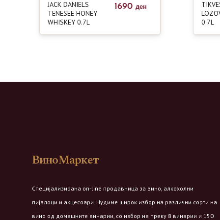
JACK DANIELS
TIKVE
1690
ден
TENESEE HONEY
LOZOV
WHISKEY 0.7L
0.7L
ВиноМаркет
Специјализирана on-line продавница за вино, алкохолни
пијалоци и акцесоари. Нудиме широк избор на различни сорти на
вино од домашните винарии, со избор на преку 8 винарии и 150