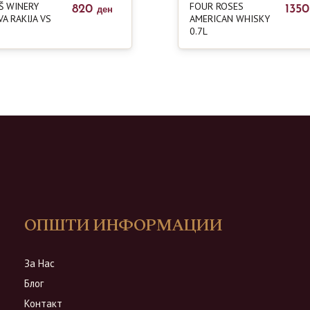
Š WINERY
FOUR ROSES
820
135
ден
A RAKIJA VS
AMERICAN WHISKY
0.7L
ОПШТИ ИНФОРМАЦИИ
За Нас
Блог
Контакт