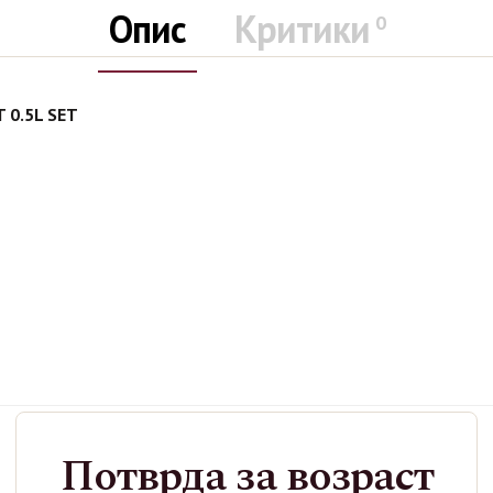
Опис
Критики
0
 0.5L SET
Категории
Жестоки Пијалоци
,
Ликер
Потврда за возраст