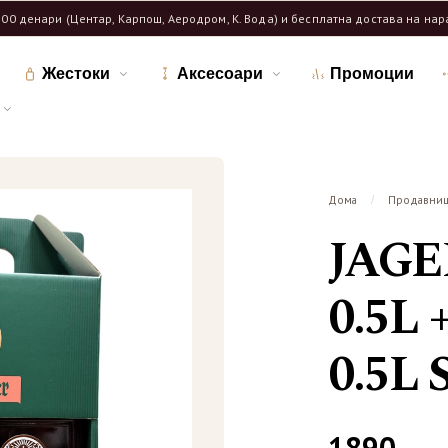
600 денари (Центар, Карпош, Аеродром, К. Вода) и бесплатна достава на на
Жестоки
Аксесоари
Промоции
Дома
Продавни
/
JAG
0.5L
0.5L 
1890