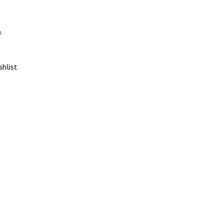
а
shlist