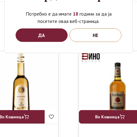
Потребно е да имате
18
години за да ја
посетите оваа веб-страница.
Поврзани производи
ДА
НЕ
Во Кошница
Во Кошница