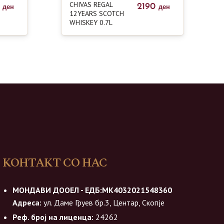
CHIVAS REGAL
0
2190
ден
ден
12YEARS SCOTCH
WHISKEY 0.7L
КОНТАКТ СО НАС
МОНДАВИ ДООЕЛ - ЕДБ:МК4032021548360
Адреса:
ул. Даме Груев бр.3, Центар, Скопје
Реф. број на лиценца:
24262