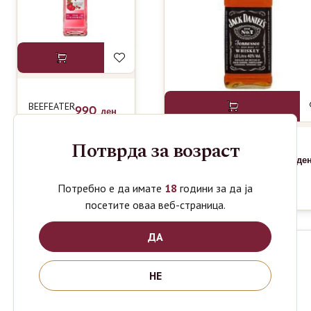
BEEFEATER
990
ден
GIN PINK
0.7L
Потврда за возраст
JACK
1590
1850
де
ден
DANIELS
WHISKEY
Потребно е да имате
18
години за да ја
1L
посетите оваа веб-страница.
ДА
НЕ