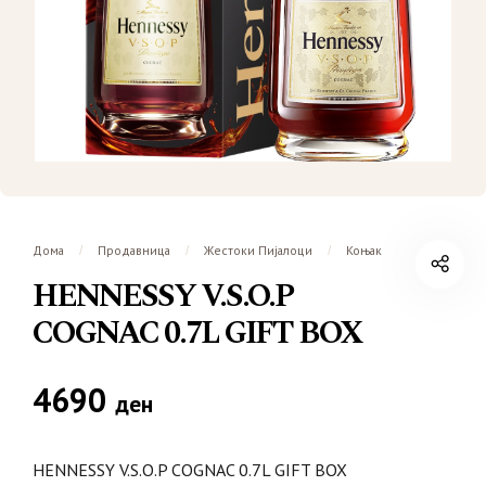
Дома
Продавница
Жестоки Пијалоци
Коњак
/
/
/
HENNESSY V.S.O.P
COGNAC 0.7L GIFT BOX
4690
ден
HENNESSY V.S.O.P COGNAC 0.7L GIFT BOX