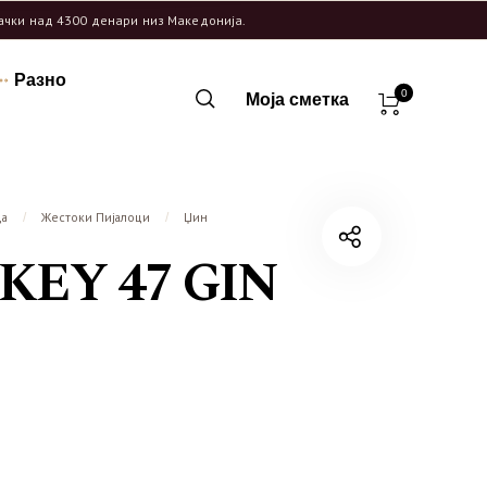
рачки над 4300 денари низ Македонија.
Разно
0
Моја сметка
ца
Жестоки Пијалоци
Џин
/
/
EY 47 GIN