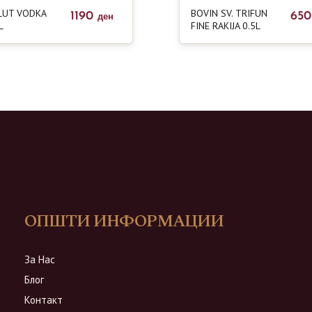
LUT VODKA
BOVIN SV. TRIFUN
1190
65
ден
L
FINE RAKIJA 0.5L
ОПШТИ ИНФОРМАЦИИ
За Нас
Блог
Контакт