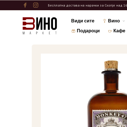
Бесплатна достава на нарачки за Скопје над 1
Види сите
Вино
Подароци
Кафе