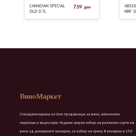
CANADIAN SPECIAL
ABSO
739
ден
OLD 0.7L
NRF 1
ВиноМаркет
Специјализирана on-line продавница за вино, алкохолни
пијалоци и акцесоари. Нудиме широк избор на различни сорти на
вино од домашните винарии, со избор на преку 8 винарии и 150