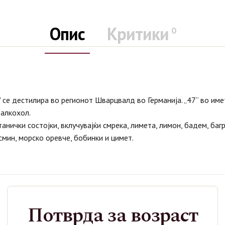
Опис
Критики
0
𝒕𝒛𝒘𝒂𝒍𝒅 се дестилира во регионот Шварцвалд во Германија. „47“ во
алкохол.
 ботанички состојки, вклучувајќи смрека, лимета, лимон, бадем, баг
смин, морско оревче, бобинки и цимет.
Категории
Жестоки Пијалоци
,
Џин
Потврда за возраст
Ознаки:
Monkey 47
,
Monkey Gin 47