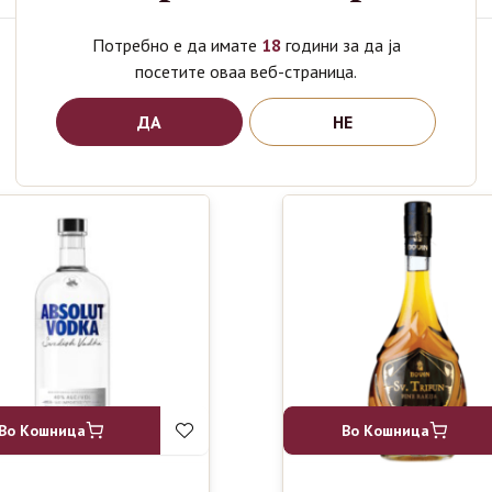
Потребно е да имате
18
години за да ја
посетите оваа веб-страница.
Поврзани производи
ДА
НЕ
Во Кошница
Во Кошница