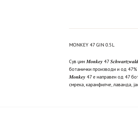
MONKEY 47 GIN 0.5L
Сув џин 𝑴𝒐𝒏𝒌𝒆𝒚 47 𝑺𝒄𝒉𝒘𝒂
ботанички производи и од 47% 
𝑴𝒐𝒏𝒌𝒆𝒚 47 е направен од 47
смрека, каранфилче, лаванда, ја