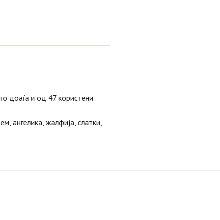
 името доаѓа и од 47 користени
рем, ангелика, жалфија, слатки,