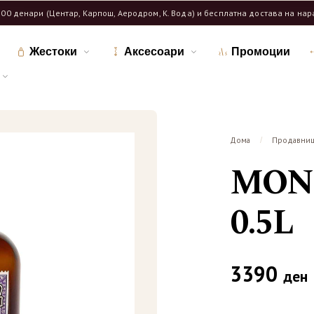
600 денари (Центар, Карпош, Аеродром, К. Вода) и бесплатна достава на на
Жестоки
Аксесоари
Промоции
Дома
Продавни
/
MONK
0.5L
3390
ден