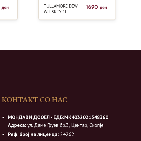
TULLAMORE DEW
0
1690
ден
ден
WHISKEY 1L
КОНТАКТ СО НАС
МОНДАВИ ДООЕЛ - ЕДБ:МК4032021548360
Адреса:
ул. Даме Груев бр.3, Центар, Скопје
Реф. број на лиценца:
24262