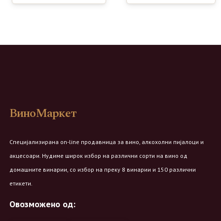
ВиноМаркет
Специјализирана on-line продавница за вино, алкохолни пијалоци и
акцесоари. Нудиме широк избор на различни сорти на вино од
домашните винарии, со избор на преку 8 винарии и 150 различни
етикети.
Овозможено од: