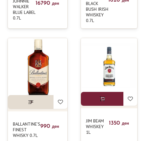
1620
JOHNNIE
ден
16790
BLACK
ден
WALKER
BUSH IRISH
BLUE LABEL
WHISKEY
0.7L
0.7L
JIM BEAM
1350
BALLANTINE’S
ден
990
WHISKEY
ден
FINEST
1L
WHISKY 0.7L