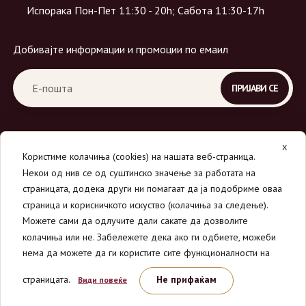
Испорака Пон-Пет 11:30 - 20h; Сабота 11:30-17h
Добивајте информации и промоции по емаил
X
Користиме колачиња (cookies) на нашата веб-страница.
Некои од нив се од суштинско значење за работата на
страницата, додека други ни помагаат да ја подобриме оваа
страница и корисничкото искуство (колачиња за следење).
© 2026
Вино Маркет - МОНДАВИ ДООЕЛ
.
Можете сами да одлучите дали сакате да дозволите
Сите права се задржани.
колачиња или не. Забележете дека ако ги одбиете, можеби
нема да можете да ги користите сите функционалности на
страницата.
Не прифаќам
Види повеќе