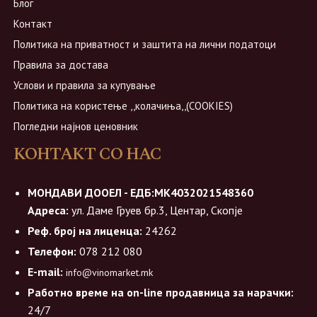
Блог
Контакт
Политика на приватност и заштита на лични податоци
Правила за достава
Услови и правила за купување
Политика на користење ,,колачиња,,(COOKIES)
Погледни најнов ценовник
КОНТАКТ СО НАС
МОНДАВИ ДООЕЛ - ЕДБ:МК4032021548360
Адреса:
ул. Даме Груев бр.3, Центар, Скопје
Реф. број на лиценца:
24262
Телефон:
078 212 080
E-mail:
info@vinomarket.mk
Работно време на on-line продавница за нарачки:
24/7