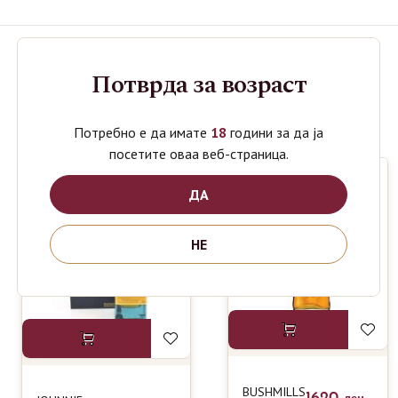
Потврда за возраст
Поврзани производи
Потребно е да имате
18
години за да ја
посетите оваа веб-страница.
ДА
НЕ
BUSHMILLS