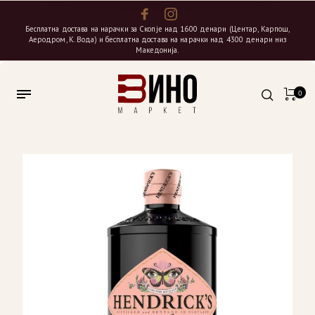
Бесплатна достава на нарачки за Скопје над 1600 денари (Центар, Карпош,
Аеродром, К. Вода) и бесплатна достава на нарачки над 4300 денари низ
Македонија.
0