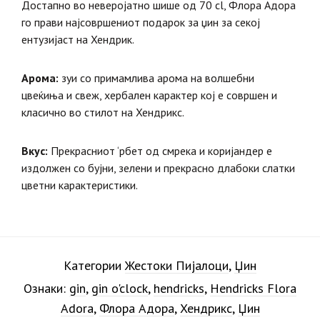
Достапно во неверојатно шише од 70 cl, Флора Адора
го прави најсовршениот подарок за џин за секој
ентузијаст на Хендрик.
Арома:
зуи со примамлива арома на волшебни
цвеќиња и свеж, хербален карактер кој е совршен и
класично во стилот на Хендрикс.
Вкус:
Прекрасниот ‘рбет од смрека и коријандер е
издолжен со бујни, зелени и прекрасно длабоки слатки
цветни карактеристики.
Категории
Жестоки Пијалоци
,
Џин
Ознаки:
gin
,
gin o'clock
,
hendricks
,
Hendricks Flora
Adora
,
Флора Адора
,
Хендрикс
,
Џин