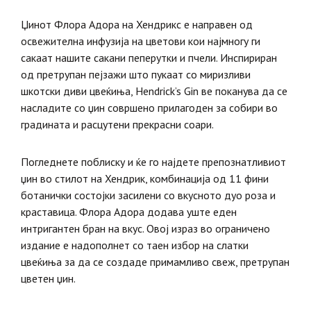
Џинот Флора Адора на Хендрикс е направен од
освежителна инфузија на цветови кои најмногу ги
сакаат нашите сакани пеперутки и пчели. Инспириран
од претрупан пејзажи што пукаат со миризливи
шкотски диви цвеќиња, Hendrick’s Gin ве поканува да се
насладите со џин совршено прилагоден за собири во
градината и расцутени прекрасни соари.
Погледнете поблиску и ќе го најдете препознатливиот
џин во стилот на Хендрик, комбинација од 11 фини
ботанички состојки засилени со вкусното дуо роза и
краставица. Флора Адора додава уште еден
интригантен бран на вкус. Овој израз во ограничено
издание е надополнет со таен избор на слатки
цвеќиња за да се создаде примамливо свеж, претрупан
цветен џин.