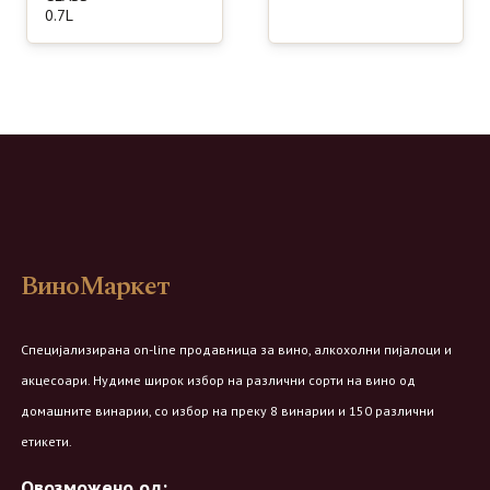
0.7L
ВиноМаркет
Специјализирана on-line продавница за вино, алкохолни пијалоци и
акцесоари. Нудиме широк избор на различни сорти на вино од
домашните винарии, со избор на преку 8 винарии и 150 различни
етикети.
Овозможено од: