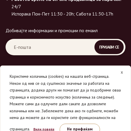
24/7
Испорака Пон-Пет 11:30 - 20h; Сабота 11:30-17h
Добивајте информации и промоции по емаил
X
Користиме колачиња (cookies) на нашата веб-страница.
Некои од нив се од суштинско значење за работата на
страницата, додека други ни помагаат да ја подобриме оваа
страница и корисничкото искуство (колачиња за следење).
© 2026
Вино Маркет - МОНДАВИ ДООЕЛ
.
Можете сами да одлучите дали сакате да дозволите
Сите права се задржани.
колачиња или не. Забележете дека ако ги одбиете, можеби
нема да можете да ги користите сите функционалности на
страницата.
Не прифаќам
Види повеќе