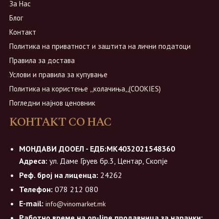
За Нас
Блог
Контакт
Политика на приватност и заштита на лични податоци
Правила за достава
Услови и правила за купување
Политика на користење ,,колачиња,,(COOKIES)
Погледни најнов ценовник
КОНТАКТ СО НАС
МОНДАВИ ДООЕЛ - ЕДБ:МК4032021548360
Адреса:
ул. Даме Груев бр.3, Центар, Скопје
Реф. број на лиценца:
24262
Телефон:
078 212 080
E-mail:
info@vinomarket.mk
Работно време на on-line продавница за нарачки: