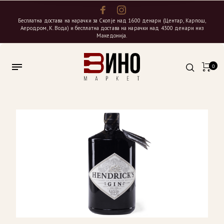
Бесплатна достава на нарачки за Скопје над 1600 денари (Центар, Карпош,
Аеродром, К. Вода) и бесплатна достава на нарачки над 4300 денари низ
Македонија.
0