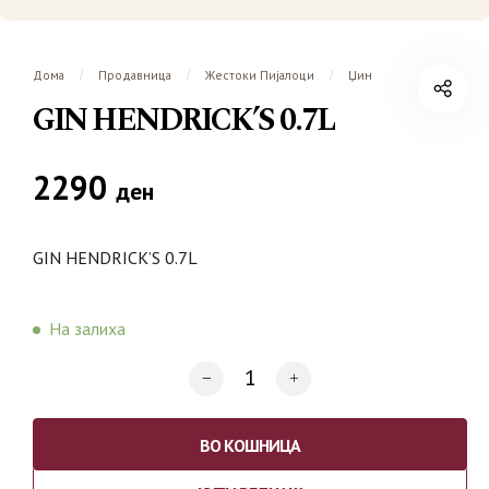
Дома
Продавница
Жестоки Пијалоци
Џин
/
/
/
GIN HENDRICK’S 0.7L
2290
ден
GIN HENDRICK’S 0.7L
На залиха
ВО КОШНИЦА