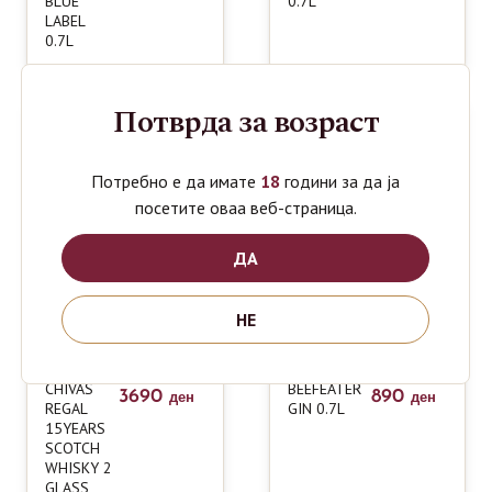
BLUE
0.7L
LABEL
0.7L
Потврда за возраст
Потребно е да имате
18
години за да ја
посетите оваа веб-страница.
ДА
НЕ
CHIVAS
BEEFEATER
3690
890
ден
ден
REGAL
GIN 0.7L
15YEARS
SCOTCH
WHISKY 2
GLASS