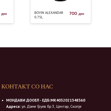
BOVIN ALEXANDAR
0
700
ден
ден
0.75L
КОНТАКТ СО НАС
МОНДАВИ ДООЕЛ - ЕДБ:МК4032021548360
Адреса:
ул. Даме Груев бр.3, Центар, Скопје