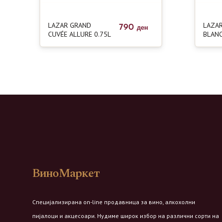
LAZAR GRAND
LAZA
790
ден
CUVÉE ALLURE 0.75L
BLANC
ВиноМаркет
Специјализирана on-line продавница за вино, алкохолни
пијалоци и акцесоари. Нудиме широк избор на различни сорти на