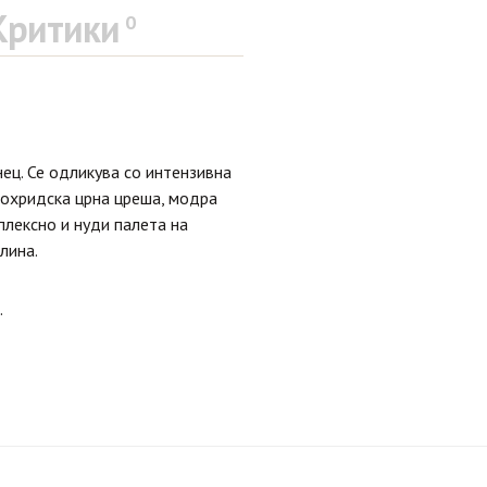
Критики
0
ец. Се одликува со интензивна
а охридска црна цреша, модра
плексно и нуди палета на
лина.
.