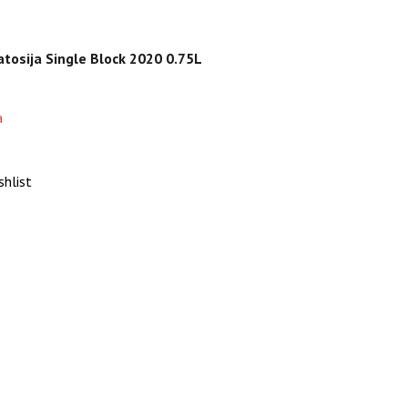
tosija Single Block 2020 0.75L
а
shlist