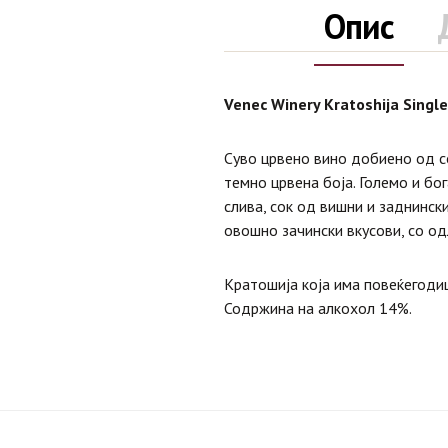
Опис
Venec Winery Kratoshija Singl
Суво црвено вино добиено од со
темно црвена боја. Големо и бо
слива, сок од вишни и заднинск
овошно зачински вкусови, со одл
Кратошија која има повеќегоди
Содржина на алкохол 14%.