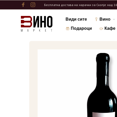
Бесплатна достава на нарачки за Скопје над 1
Види сите
Вино
Подароци
Кафе