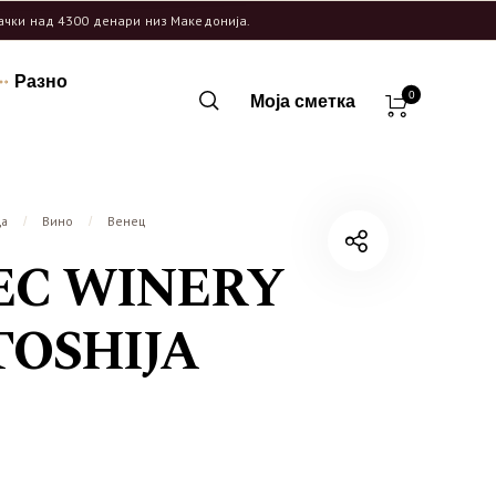
рачки над 4300 денари низ Македонија.
Разно
0
Моја сметка
ца
Вино
Венец
/
/
EC WINERY
OSHIJA