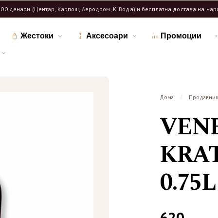
600 денари (Центар, Карпош, Аеродром, К. Вода) и бесплатна достава на на
Жестоки
Аксесоари
Промоции
Дома
Продавни
/
VEN
KRAT
0.75L
620