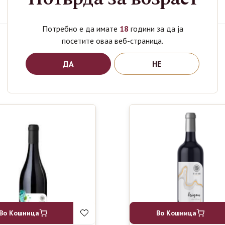
Категории
Венец
,
Вино
Потребно е да имате
18
години за да ја
посетите оваа веб-страница.
Поврзани производи
ДА
НЕ
Во Кошница
Во Кошница