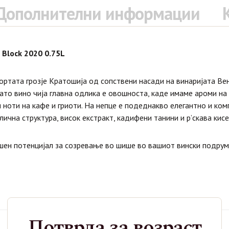
Дополнителни информации
e Block 2020 0.75L
ртата грозје Кратошија од сопствени насади на винаријата Вен
гато вино чија главна одлика е овошноста, каде имаме ароми н
и ноти на кафе и гриоти. На непце е подеднакво елегантно и ком
ична структура, висок екстракт, кадифени танини и р’скава кисе
шен потенцијал за созревање во шише во вашиот вински подрум
Потврда за возраст