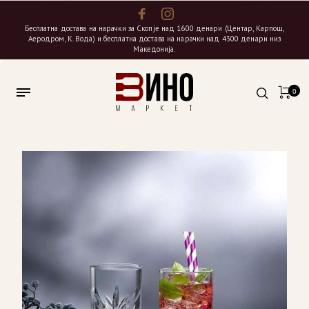
Бесплатна достава на нарачки за Скопје над 1600 денари (Центар, Карпош,
Аеродром, К. Вода) и бесплатна достава на нарачки над 4300 денари низ
Македонија.
0