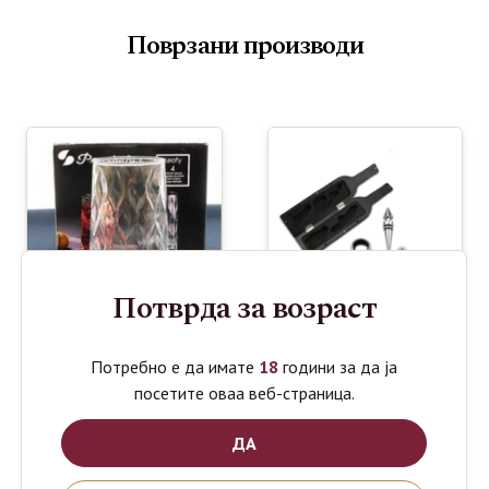
Поврзани производи
Потврда за возраст
Потребно е да имате
18
години за да ја
посетите оваа веб-страница.
PASABAHCE
WINE
800
1000
ден
ден
LEAFY BIG
TOOLS
ДА
450ml 4 set
SET 5 in 1