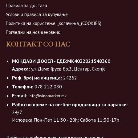
Правила за достава
Услови и правила за купување
Политика на користење ,,колачиња,,(COOKIES)
Погледни најнов ценовник
КОНТАКТ СО НАС
МОНДАВИ ДООЕЛ - ЕДБ:МК4032021548360
Адреса:
ул. Даме Груев бр.3, Центар, Скопје
Реф. број на лиценца:
24262
Телефон:
078 212 080
E-mail:
info@vinomarket.mk
Работно време на on-line продавница за нарачки:
24/7
Испорака Пон-Пет 11:30 - 20h; Сабота 11:30-17h
Добивајте информации и промоции по емаил