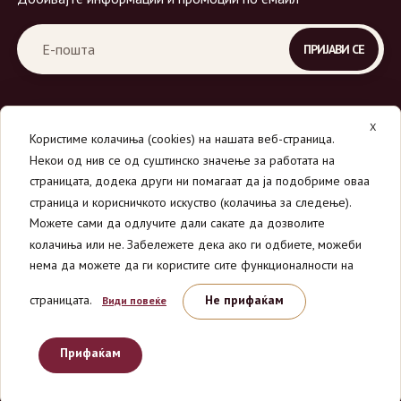
X
Користиме колачиња (cookies) на нашата веб-страница.
Некои од нив се од суштинско значење за работата на
страницата, додека други ни помагаат да ја подобриме оваа
страница и корисничкото искуство (колачиња за следење).
© 2026
Вино Маркет - МОНДАВИ ДООЕЛ
.
Можете сами да одлучите дали сакате да дозволите
Сите права се задржани.
колачиња или не. Забележете дека ако ги одбиете, можеби
нема да можете да ги користите сите функционалности на
страницата.
Не прифаќам
Види повеќе
Прифаќам