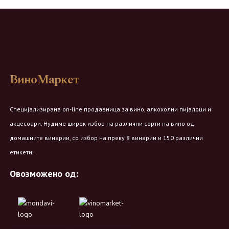
ВиноМаркет
Специјализирана on-line продавница за вино, алкохолни пијалоци и
акцесоари. Нудиме широк избор на различни сорти на вино од
домашните винарии, со избор на преку 8 винарии и 150 различни
етикети.
Овозможено од: