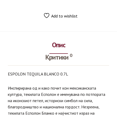
Add to wishlist
Опис
0
Критики
ESPOLON TEQUILA BLANCO 0.7L
Инспирирана од и како почит кон мексиканската
култура, текилата Есполон е именувана по потпората
на иконскиот петел, историски симбол на сила,
благородништво и национална гордост. Незреена,
текилата Есполон Бланко е најчистиот израз на