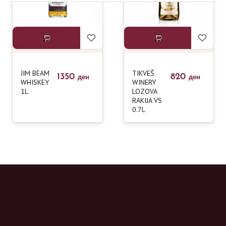
JIM BEAM
TIKVEŠ
1350
820
ден
ден
WHISKEY
WINERY
1L
LOZOVA
RAKIJA VS
0.7L