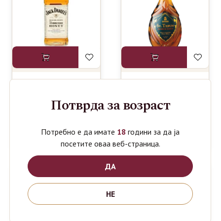
JACK
BOVIN SV.
1690
740
ден
ден
Потврда за возраст
DANIELS
TRIFUN
TENESEE
PREMIUM
HONEY
RAKIJA 0.5 L
WHISKEY
Потребно е да имате
18
години за да ја
0.7L
посетите оваа веб-страница.
ДА
НЕ