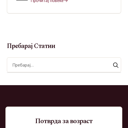
Прочитај повеќе
Џин
Пребарај Статии
Потврда за возраст
ВиноМаркет