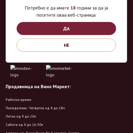
Потребно е да имате
18
години за да ја
Специјализирана on-line продавница за вино, алкохолни пијалоци и
посетите оваа веб-страница.
акцесоари. Нудиме широк избор на различни сорти на вино од
ДА
домашните винарии, со избор на преку 8 винарии и 150 различни
етикети.
НЕ
Овозможено од:
Продавница на Вино Маркет:
Работно време:
Понеделник - Четврток од 9 до 18ч
Петок од 9 до 20ч
Сабота од 9 до 16:30ч
Адреса: ул. Даме Груев бр.3, Центар, Скопје