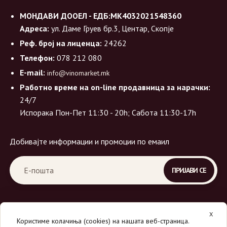
МОНДАВИ ДООЕЛ - ЕДБ:МК4032021548360
Адреса:
ул. Даме Груев бр.3, Центар, Скопје
Реф. број на лиценца:
24262
Телефон:
078 212 080
E-mail:
info@vinomarket.mk
Работно време на on-line продавница за нарачки:
24/7
Испорака Пон-Пет 11:30 - 20h; Сабота 11:30-17h
Добивајте информации и промоции по емаил
X
Користиме колачиња (cookies) на нашата веб-страница.