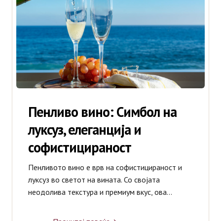
Италијански Вина
Шпански Вина
Виски
Жестоки пијалоци
Пенливо вино: Симбол на
луксуз, елеганција и
Ликери
софистицираност
Коктели
Пенливото вино е врв на софистицираност и
луксуз во светот на вината. Со својата
Коњак
неодолива текстура и премиум вкус, ова…
Новости
Сирупи