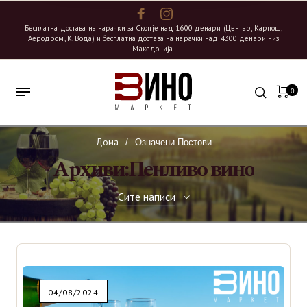
Бесплатна достава на нарачки за Скопје над 1600 денари (Центар, Карпош,
Аеродром, К. Вода) и бесплатна достава на нарачки над 4300 денари низ
Македонија.
0
Дома
/
Означени Постови
Архиви:Пенливо вино
Сите написи
Сите написи
Вино
04/08/2024
Странски Вина