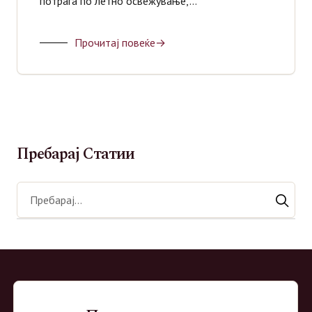
потрага по летно освежување,…
Џин
Прочитај повеќе
Пребарај Статии