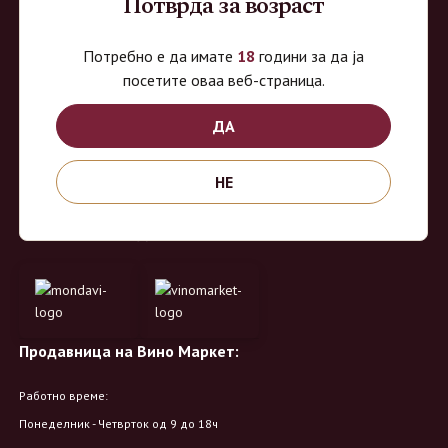
Потврда за возраст
ВиноМаркет
Потребно е да имате
18
години за да ја
посетите оваа веб-страница.
Специјализирана on-line продавница за вино, алкохолни пијалоци и
ДА
акцесоари. Нудиме широк избор на различни сорти на вино од
домашните винарии, со избор на преку 8 винарии и 150 различни
НЕ
етикети.
Овозможено од:
Продавница на Вино Маркет:
Работно време:
Понеделник - Четврток од 9 до 18ч