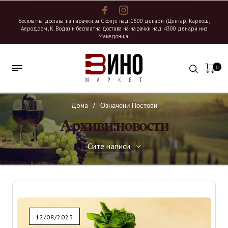
Бесплатна достава на нарачки за Скопје над 1600 денари (Центар, Карпош,
Аеродром, К. Вода) и бесплатна достава на нарачки над 4300 денари низ
Македонија.
0
Дома
/
Означени Постови
Архиви:новости
Сите написи
Сите написи
Вино
12/08/2023
Странски Вина