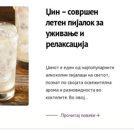
Џин – совршен
летен пијалок за
уживање и
релаксација
Џинот е еден од најпопуларните
алкохолни пијалаци на светот,
познат по својата освежителна
арома и разновидноста во
коктелите. Во овој…
Прочитај повеќе