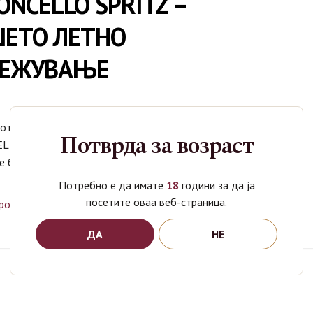
ONCELLO SPRITZ –
ЕТО ЛЕТНО
ВЕЖУВАЊЕ
от период бараме лесни и освежителни пијалаци, а
Потврда за возраст
LO SPRITZ е токму таков коктел. Овој освежителен
се базира…
Потребно е да имате
18
години за да ја
посетите оваа веб-страница.
рочитај повеќе
ДА
НЕ