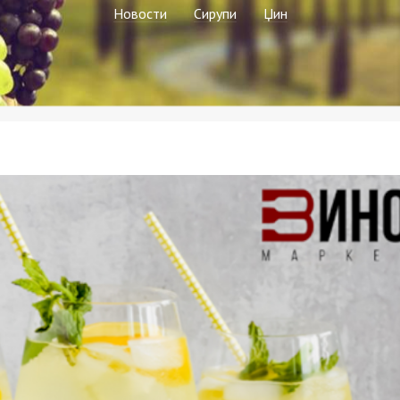
Новости
Сирупи
Џин