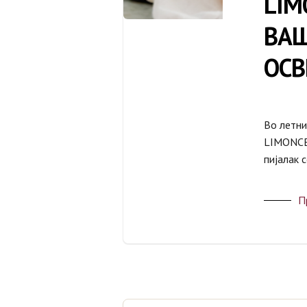
LIM
ВАШ
ОС
Во летни
LIMONCEL
пијалак 
П