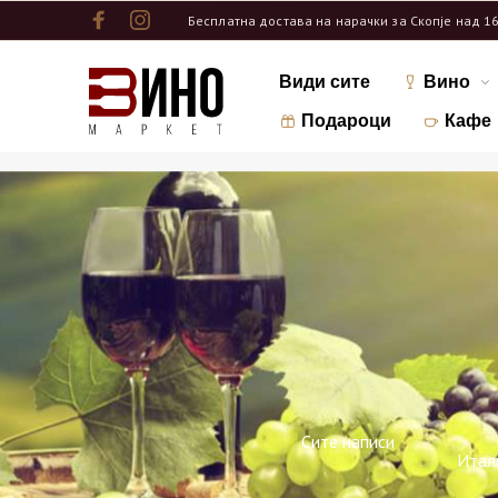
Бесплатна достава на нарачки за Скопје над 1
Види сите
Вино
Подароци
Кафе
Сите написи
Итал