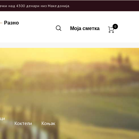
рачки над 4300 денари низ Македонија.
Разно
0
Моја сметка
ци
Коктели
Коњак