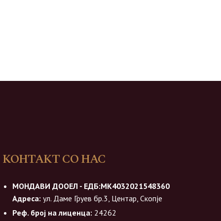
КОНТАКТ СО НАС
МОНДАВИ ДООЕЛ - ЕДБ:МК4032021548360
Адреса:
ул. Даме Груев бр.3, Центар, Скопје
Реф. број на лиценца:
24262