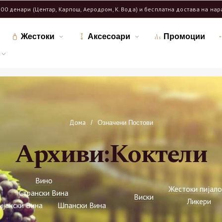
600 денари (Центар, Карпош, Аеродром, К. Вода) и бесплатна достава на на
Жестоки
Аксесоари
Промоции
Дома
/
Означени Постови
Архиви:Коктели
Вино
Жестоки пијало
Странски Вина
Виски
Ликери
ијански Вина
Шпански Вина