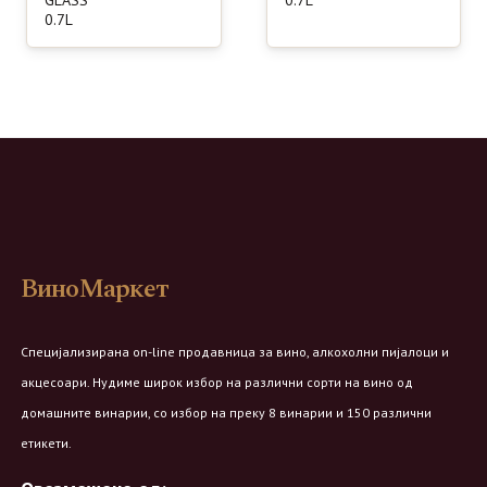
0.7L
ВиноМаркет
Специјализирана on-line продавница за вино, алкохолни пијалоци и
акцесоари. Нудиме широк избор на различни сорти на вино од
домашните винарии, со избор на преку 8 винарии и 150 различни
етикети.