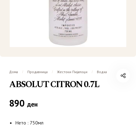
Дома
Продавница
Жестоки Пијалоци
Водка
/
/
/
ABSOLUT CITRON 0.7L
890
ден
Нето : 750мл