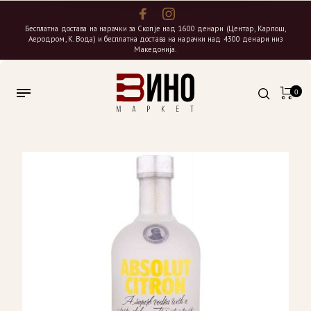
Бесплатна достава на нарачки за Скопје над 1600 денари (Центар, Карпош,
Аеродром, К. Вода) и бесплатна достава на нарачки над 4300 денари низ
Македонија.
0