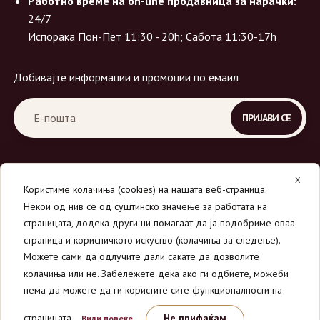
Работно време на on-line продавница за нарачки:
24/7
Испорака Пон-Пет 11:30 - 20h; Сабота 11:30-17h
Добивајте информации и промоции по емаил
X
Користиме колачиња (cookies) на нашата веб-страница.
Некои од нив се од суштинско значење за работата на
страницата, додека други ни помагаат да ја подобриме оваа
страница и корисничкото искуство (колачиња за следење).
© 2026
Вино Маркет - МОНДАВИ ДООЕЛ
.
Можете сами да одлучите дали сакате да дозволите
Сите права се задржани.
колачиња или не. Забележете дека ако ги одбиете, можеби
нема да можете да ги користите сите функционалности на
страницата.
Не прифаќам
Види повеќе