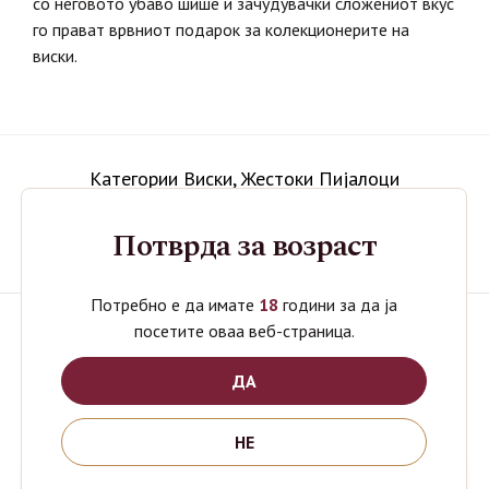
со неговото убаво шише и зачудувачки сложениот вкус
го прават врвниот подарок за колекционерите на
виски.
Категории
Виски
,
Жестоки Пијалоци
Ознаки:
Hibiki
,
Hibiki Harmony
,
Japanese Whisky
,
Потврда за возраст
Whisky
,
Јапонско Виски
,
Хибики
Потребно е да имате
18
години за да ја
посетите оваа веб-страница.
Поврзани производи
ДА
НЕ