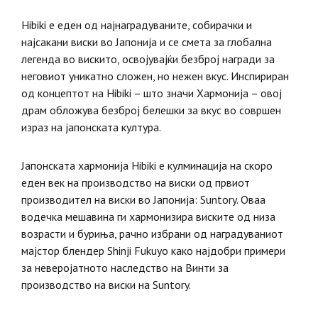
Hibiki е еден од најнаградуваните, собирачки и
најсакани виски во Јапонија и се смета за глобална
легенда во вискито, освојувајќи безброј награди за
неговиот уникатно сложен, но нежен вкус. Инспириран
од концептот на Hibiki – што значи Хармонија – овој
драм обложува безброј белешки за вкус во совршен
израз на јапонската култура.
Јапонската хармонија Hibiki е кулминација на скоро
еден век на производство на виски од првиот
производител на виски во Јапонија: Suntory. Оваа
водечка мешавина ги хармонизира виските од низа
возрасти и буриња, рачно избрани од наградуваниот
мајстор блендер Shinji Fukuyo како најдобри примери
за неверојатното наследство на Винти за
производство на виски на Suntory.