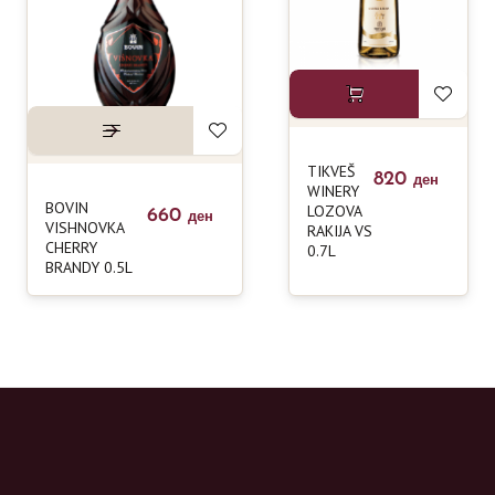
TIKVEŠ
820
ден
WINERY
BOVIN
LOZOVA
660
ден
VISHNOVKA
RAKIJA VS
CHERRY
0.7L
BRANDY 0.5L