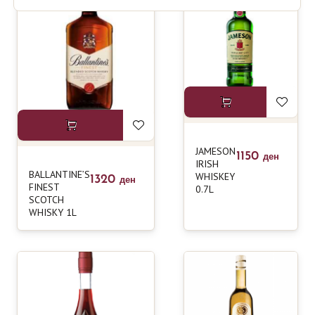
JAMESON
1150
ден
IRISH
BALLANTINE’S
WHISKEY
1320
ден
FINEST
0.7L
SCOTCH
WHISKY 1L