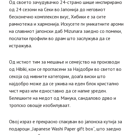
Од своето зачудувачко 24-страно шише инспирирано
од 24 сезони на Секи во Јапонија до неговиот
бесконечно комплексен вкус, Хибики е за сите
рамнотежа и хармонија. Искусете ги уникатните ароми
на славниот јапонски даб Mizunara заедно со помеки,
послатки профили во драм што заслужува да се
истражува.
Од истиот тим за мешање и семејство на производи
од Hibiki, кои се прогласени за Најдобри во светот во
секоја од нивните категории, доаѓа виски што
најдобро може да се ужива на еден блок кристално
чист мраз или едноставно да се напие уреден.
Белешките на медот од Манука, сандалово дрво и
тропско овошје изобилуваат.
Овој израз е прекрасно спакуван во јапонска кутија за
подароци „Japanese Washi Paper gift box“, што заедно