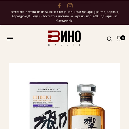
Бесплатна достава на нарачки за Скопје над 1600 денари (Центар, Карпош,
Аеродром, К. Вода) и бесплатна достава на нарачки над 4300 денари низ
Македонија.
0