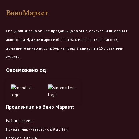
ВиноМаркет
Специјализирана on-line продавница за вино, алкохолни пијалоци и
акцесоари. Нудиме широк избор на различни сорти на вино од
домашните винарии, со избор на преку 8 винарии и 150 различни
етикети.
Овозможено од:
Продавница на Вино Маркет:
Работно време:
Понеделник - Четврток од 9 до 18ч
Петок од 9 до 20ч