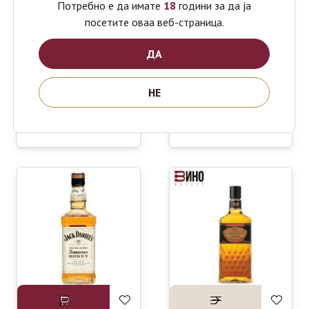
Потребно е да имате
18
години за да ја
посетите оваа веб-страница.
ДА
НЕ
JAMESON
BOVIN SV.
1150
740
ден
ден
IRISH
TRIFUN
WHISKEY
PREMIUM
0.7L
RAKIJA 0.5 L