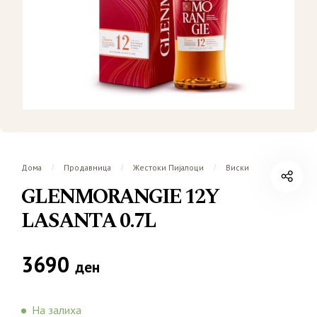
Дома
Продавница
Жестоки Пијалоци
Виски
/
/
/
GLENMORANGIE 12Y
LASANTA 0.7L
3690
ден
На залиха