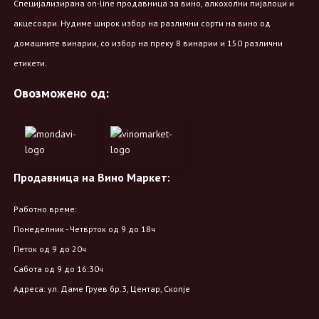
Специјализирана on-line продавница за вино, алкохолни пијалоци и
акцесоари. Нудиме широк избор на различни сорти на вино од
домашните винарии, со избор на преку 8 винарии и 150 различни
етикети.
Овозможено од:
Продавница на Вино Маркет:
Работно време:
Понеделник - Четврток од 9 до 18ч
Петок од 9 до 20ч
Сабота од 9 до 16:30ч
Адреса: ул. Даме Груев бр.3, Центар, Скопје