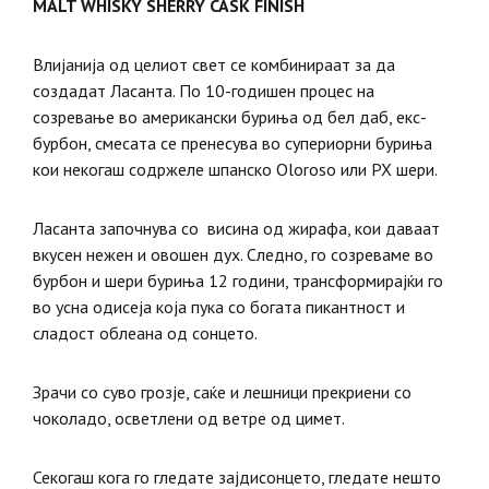
MALT WHISKY SHERRY CASK FINISH
Влијанија од целиот свет се комбинираат за да
создадат Ласанта. По 10-годишен процес на
созревање во американски буриња од бел даб, екс-
бурбон, смесата се пренесува во супериорни буриња
кои некогаш содржеле шпанско Oloroso или PX шери.
Ласанта започнува со висина од жирафа, кои даваат
вкусен нежен и овошен дух. Следно, го созреваме во
бурбон и шери буриња 12 години, трансформирајќи го
во усна одисеја која пука со богата пикантност и
сладост облеана од сонцето.
Зрачи со суво грозје, саќе и лешници прекриени со
чоколадо, осветлени од ветре од цимет.
Секогаш кога го гледате зајдисонцето, гледате нешто