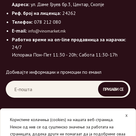
Адреса:
ул. Даме Груев бр.3, Центар, Скопје
Реф. број на лиценца:
24262
Телефон:
078 212 080
E-mail:
info@vinomarket.mk
Работно време на on-line продавница за нарачки:
24/7
Испорака Пон-Пет 11:30 - 20h; Сабота 11:30-17h
Добивајте информации и промоции по емаил
X
Користиме колачиња (cookies) на нашата веб-страница.
Некои од нив се од суштинско значење за работата на
страницата, додека други ни помагаат да ја подобриме оваа