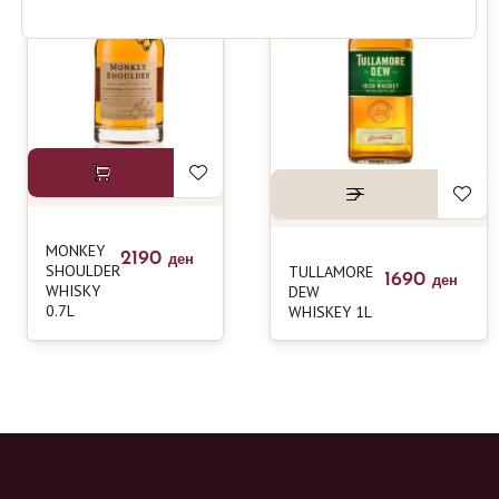
MONKEY
2190
ден
SHOULDER
TULLAMORE
1690
ден
WHISKY
DEW
0.7L
WHISKEY 1L