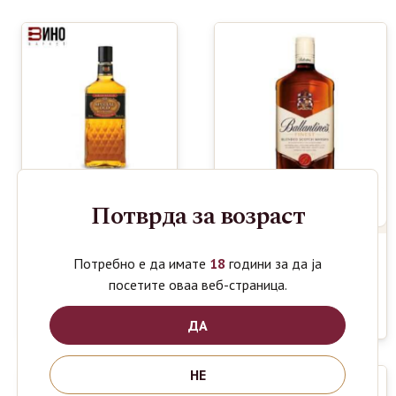
Потврда за возраст
CANADIAN
739
Потребно е да имате
18
години за да ја
ден
SPECIAL
BALLANTINE’S
1320
ден
посетите оваа веб-страница.
OLD 0.7L
FINEST
SCOTCH
WHISKY 1L
ДА
НЕ