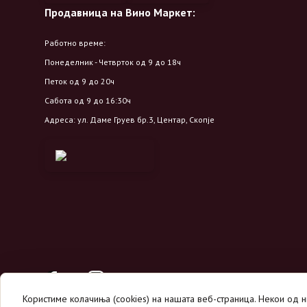
Продавница на Вино Маркет:
Работно време:
Понеделник - Четврток од 9 до 18ч
Петок од 9 до 20ч
Сабота од 9 до 16:30ч
Адреса: ул. Даме Груев бр.3, Центар, Скопје
Користиме колачиња (cookies) на нашата веб-страница. Некои од 