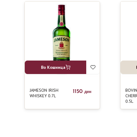
Во Кошница
JAMESON IRISH
BOVIN
1150
ден
WHISKEY 0.7L
CHERR
0.5L