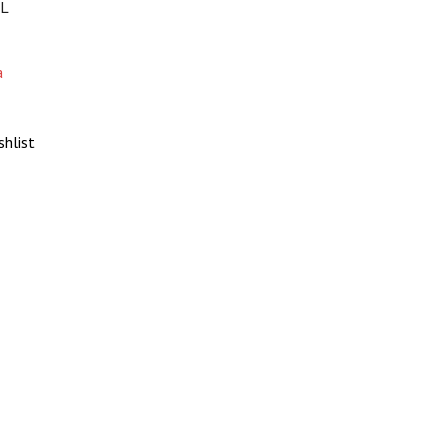
7L
а
shlist