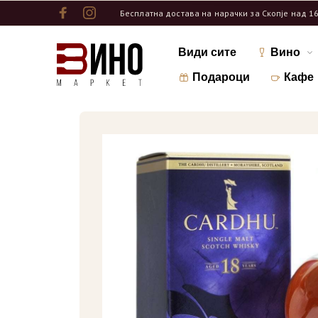
Бесплатна достава на нарачки за Скопје над 1
Види сите
Вино
Подароци
Кафе