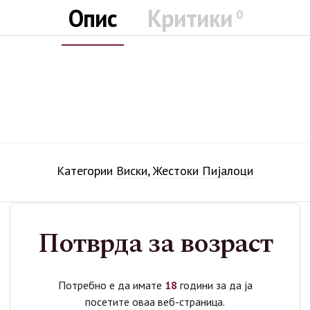
Опис
Критики
0
Категории
Виски
,
Жестоки Пијалоци
Потврда за возраст
Поврзани производи
Потребно е да имате
18
години за да ја
посетите оваа веб-страница.