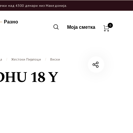
рачки над 4300 денари низ Македонија.
Разно
0
Моја сметка
ца
Жестоки Пијалоци
Виски
/
/
HU 18 Y