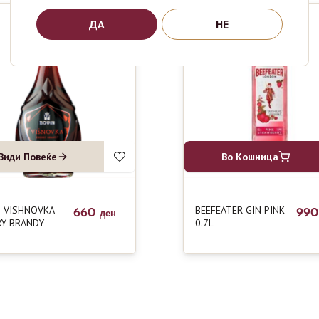
ДА
НЕ
Види Повеќе
Во Кошница
 VISHNOVKA
BEEFEATER GIN PINK
660
99
ден
Y BRANDY
0.7L