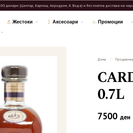
600 денари (Центар, Карпош, Аеродром, К. Вода) и бесплатна достава на на
Жестоки
Аксесоари
Промоции
Дома
Продавни
/
CARD
0.7L
7500
ден