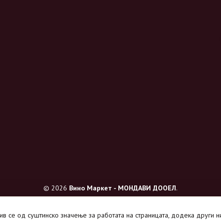
© 2026
Вино Маркет - МОНДАВИ ДООЕЛ
.
Сите права се задржани.
нив се од суштинско значење за работата на страницата, додека други 