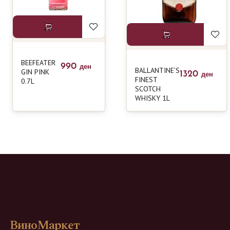
BEEFEATER
990
ден
BALLANTINE’S
GIN PINK
1320
ден
FINEST
0.7L
SCOTCH
WHISKY 1L
ВиноМаркет