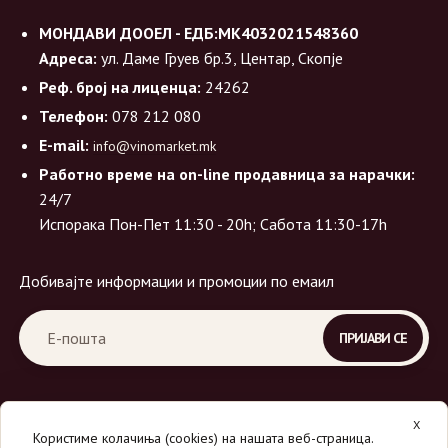
МОНДАВИ ДООЕЛ - ЕДБ:МК4032021548360
Адреса:
ул. Даме Груев бр.3, Центар, Скопје
Реф. број на лиценца:
24262
Телефон:
078 212 080
E-mail:
info@vinomarket.mk
Работно време на on-line продавница за нарачки:
24/7
Испорака Пон-Пет 11:30 - 20h; Сабота 11:30-17h
Добивајте информации и промоции по емаил
X
Користиме колачиња (cookies) на нашата веб-страница.