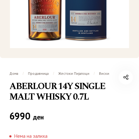
Дома
Продавница
Жестоки Пијалоци
Виски
/
/
/
ABERLOUR 14Y SINGLE
MALT WHISKY 0.7L
6990
ден
Нема на залиха