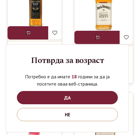
BUSHMILLS
1620
Потврда за возраст
ден
JACK DANIELS
BLACK
1690
ден
TENESEE
BUSH IRISH
HONEY
WHISKEY
WHISKEY 0.7L
0.7L
Потребно е да имате
18
години за да ја
посетите оваа веб-страница.
ДА
НЕ