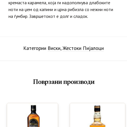
кремаста карамела, која ги надополнува длабоките
ноти на џем од капини и црна рибизла со нежни ноти
на ѓумбир. Завршетокот е долг и сладок.
Категории
Виски
,
Жестоки Пијалоци
Поврзани производи