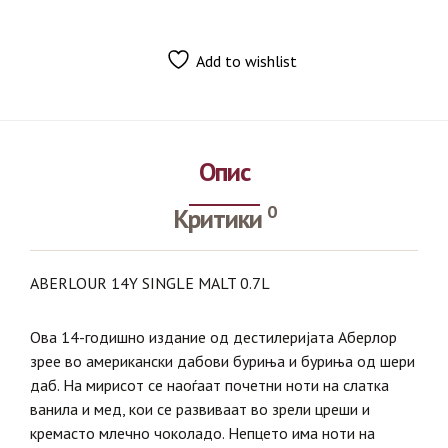
Add to wishlist
Опис
0
Критики
ABERLOUR 14Y SINGLE MALT 0.7L
Ова 14-годишно издание од дестилеријата Аберлор
зрее во американски дабови буриња и буриња од шери
даб. На мирисот се наоѓаат почетни ноти на слатка
ванила и мед, кои се развиваат во зрели цреши и
кремасто млечно чоколадо. Непцето има ноти на