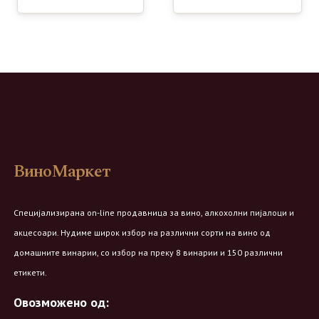
ВиноМаркет
Специјализирана on-line продавница за вино, алкохолни пијалоци и
акцесоари. Нудиме широк избор на различни сорти на вино од
домашните винарии, со избор на преку 8 винарии и 150 различни
етикети.
Овозможено од: