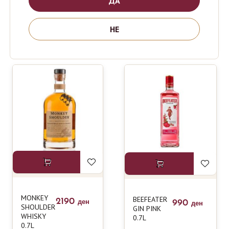
ДА
890
1620
ден
ден
GIN 0.7L
BLACK
BUSH IRISH
WHISKEY
НЕ
0.7L
MONKEY
BEEFEATER
2190
990
ден
ден
SHOULDER
GIN PINK
WHISKY
0.7L
0.7L