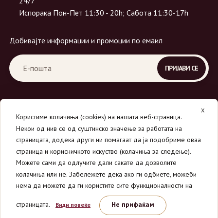
24/7
Испорака Пон-Пет 11:30 - 20h; Сабота 11:30-17h
Добивајте информации и промоции по емаил
X
Користиме колачиња (cookies) на нашата веб-страница.
Некои од нив се од суштинско значење за работата на
страницата, додека други ни помагаат да ја подобриме оваа
страница и корисничкото искуство (колачиња за следење).
© 2026
Вино Маркет - МОНДАВИ ДООЕЛ
.
Можете сами да одлучите дали сакате да дозволите
Сите права се задржани.
колачиња или не. Забележете дека ако ги одбиете, можеби
нема да можете да ги користите сите функционалности на
страницата.
Не прифаќам
Види повеќе