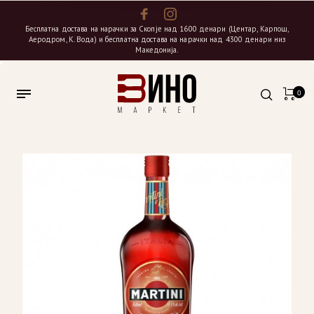
Бесплатна достава на нарачки за Скопје над 1600 денари (Центар, Карпош,
Аеродром, К. Вода) и бесплатна достава на нарачки над 4300 денари низ
Македонија.
0