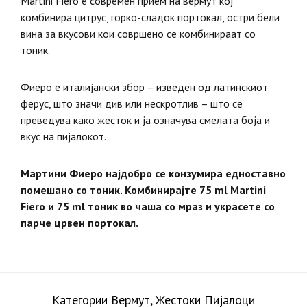
Martini Fiero е современ прием на вермут кој
комбинира цитрус, горко-сладок портокал, остри бели
вина за вкусови кои совршено се комбинираат со
тоник.
Фиеро е италијански збор – изведен од латинскиот
ферус, што значи див или нескротлив – што се
преведува како жесток и ја означува смелата боја и
вкус на пијалокот.
Мартини Фиеро најдобро се конзумира едноставно
помешано со тоник. Комбинирајте 75 ml Martini
Fiero и 75 ml тоник во чаша со мраз и украсете со
парче црвен портокал.
Категории
Вермут
,
Жестоки Пијалоци