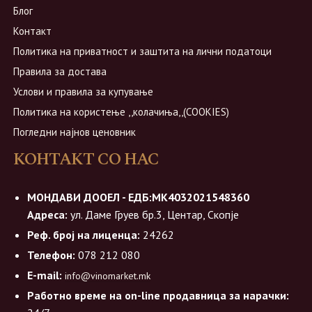
Блог
Контакт
Политика на приватност и заштита на лични податоци
Правила за достава
Услови и правила за купување
Политика на користење ,,колачиња,,(COOKIES)
Погледни најнов ценовник
КОНТАКТ СО НАС
МОНДАВИ ДООЕЛ - ЕДБ:МК4032021548360
Адреса:
ул. Даме Груев бр.3, Центар, Скопје
Реф. број на лиценца:
24262
Телефон:
078 212 080
E-mail:
info@vinomarket.mk
Работно време на on-line продавница за нарачки: