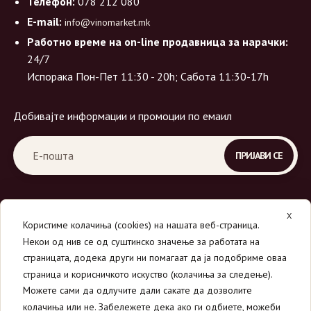
Телефон:
078 212 080
E-mail:
info@vinomarket.mk
Работно време на on-line продавница за нарачки:
24/7
Испорака Пон-Пет 11:30 - 20h; Сабота 11:30-17h
Добивајте информации и промоции по емаил
X
Користиме колачиња (cookies) на нашата веб-страница.
Некои од нив се од суштинско значење за работата на
страницата, додека други ни помагаат да ја подобриме оваа
страница и корисничкото искуство (колачиња за следење).
© 2026
Вино Маркет - МОНДАВИ ДООЕЛ
.
Можете сами да одлучите дали сакате да дозволите
Сите права се задржани.
колачиња или не. Забележете дека ако ги одбиете, можеби