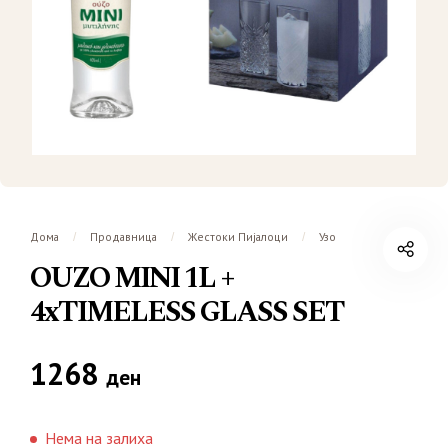
Дома
Продавница
Жестоки Пијалоци
Узо
/
/
/
OUZO MINI 1L +
4xTIMELESS GLASS SET
1268
ден
Нема на залиха