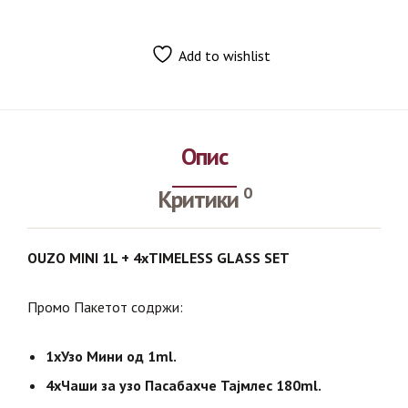
Add to wishlist
Опис
0
Критики
OUZO MINI 1L + 4xTIMELESS GLASS SET
Промо Пакетот содржи:
1хУзо Мини од 1ml.
4хЧаши за узо Пасабахче Тајмлес 180ml.