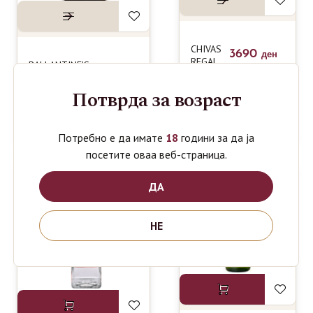
CHIVAS
3690
ден
REGAL
BALLANTINE’S
990
ден
15YEARS
FINEST
SCOTCH
WHISKY 0.7L
Потврда за возраст
WHISKY
2 GLASS
0.7L
Потребно е да имате
18
години за да ја
посетите оваа веб-страница.
ДА
НЕ