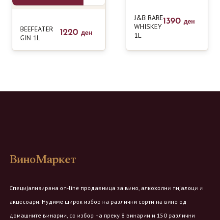
J&B RARE
1390
ден
WHISKEY
BEEFEATER
1220
ден
1L
GIN 1L
ВиноМаркет
Специјализирана on-line продавница за вино, алкохолни пијалоци и
акцесоари. Нудиме широк избор на различни сорти на вино од
домашните винарии, со избор на преку 8 винарии и 150 различни