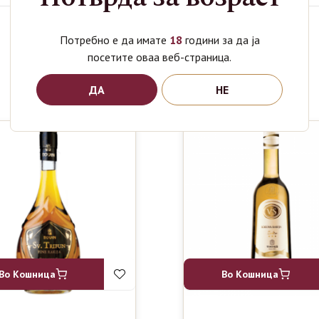
Потребно е да имате
18
години за да ја
Поврзани производи
посетите оваа веб-страница.
ДА
НЕ
Во Кошница
Во Кошница