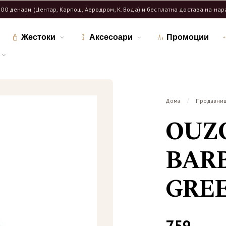
600 денари (Центар, Карпош, Аеродром, К. Вода) и бесплатна достава на на
Жестоки
Аксесоари
Промоции
Дома
Продавни
/
OUZ
BAR
GREE
759