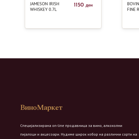
JAMESON IRISH
BOVIN
1150
ден
WHISKEY 0.7L
FINE R
ВиноМаркет
Специјализирана on-line продавница за вино, алкохолни
пијалоци и акцесоари. Нудиме широк избор на различни сорти на