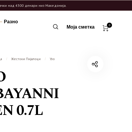
рачки над 4300 денари низ Македонија.
Разно
0
Моја сметка
ца
Жестоки Пијалоци
Узо
/
/
O
BAYANNI
N 0.7L