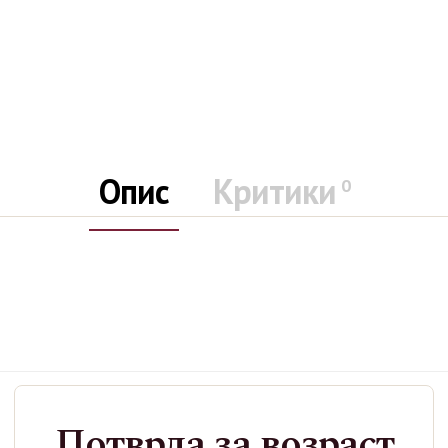
Опис
Критики
0
Категории
Жестоки Пијалоци
,
Узо
Потврда за возраст