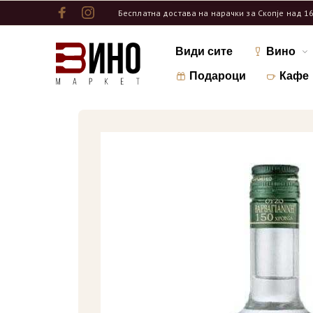
Бесплатна достава на нарачки за Скопје над 1
Види сите
Вино
Подароци
Кафе