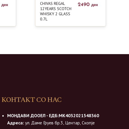
CHIVAS REGAL
0
2490
ден
ден
12YEARS SCOTCH
WHISKY 2 GLASS
0.7L
КОНТАКТ СО НАС
МОНДАВИ ДООЕЛ - ЕДБ:МК4032021548360
Адреса:
ул. Даме Груев бр.3, Центар, Скопје