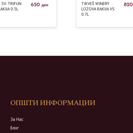
 SV. TRIFUN
TIKVEŠ WINERY
650
82
ден
AKIJA 0.5L
LOZOVA RAKIJA VS
0.7L
ОПШТИ ИНФОРМАЦИИ
За Нас
Блог