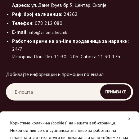
Адреса:
ул. Даме Груев бр.3, Центар, Скопје
Реф. број на лиценца:
24262
Телефон:
078 212 080
E-mail:
info@vinomarket.mk
Работно време на on-line продавница за нарачки:
24/7
Испорака Пон-Пет 11:30 - 20h; Сабота 11:30-17h
Добивајте информации и промоции по емаил
X
Користиме колачиња (cookies) на нашата веб-страница.
Некои од нив се од суштинско значење за работата на
страницата, додека други ни помагаат да ја подобриме оваа