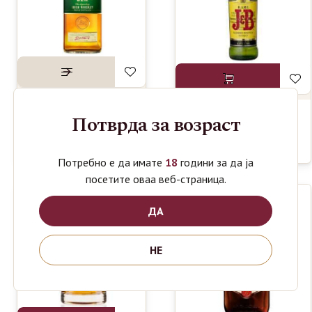
Потврда за возраст
TULLAMORE
1690
J&B RARE
ден
1390
DEW
ден
WHISKEY 1L
WHISKEY 1L
Потребно е да имате
18
години за да ја
посетите оваа веб-страница.
ДА
НЕ