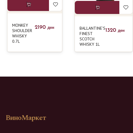
MONKEY
2190
BALLANTINE’S
ден
1320
SHOULDER
ден
FINEST
WHISKY
SCOTCH
0.7L
WHISKY 1L
ВиноМаркет