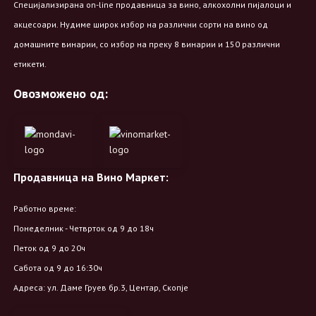
Специјализирана on-line продавница за вино, алкохолни пијалоци и
акцесоари. Нудиме широк избор на различни сорти на вино од
домашните винарии, со избор на преку 8 винарии и 150 различни
етикети.
Овозможено од:
Продавница на Вино Маркет:
Работно време:
Понеделник - Четврток од 9 до 18ч
Петок од 9 до 20ч
Сабота од 9 до 16:30ч
Адреса: ул. Даме Груев бр.3, Центар, Скопје