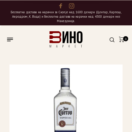
Бесплатна достава на нарачки за Скопје над 1600 денари (Центар, Карпош,
Аеродром, К. Вода) и бесплатна достава на нарачки над 4300 денари низ
Македонија.
0