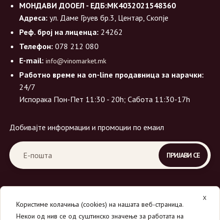
МОНДАВИ ДООЕЛ - ЕДБ:МК4032021548360
Адреса:
ул. Даме Груев бр.3, Центар, Скопје
Реф. број на лиценца:
24262
Телефон:
078 212 080
E-mail:
info@vinomarket.mk
Работно време на on-line продавница за нарачки:
24/7
Испорака Пон-Пет 11:30 - 20h; Сабота 11:30-17h
Добивајте информации и промоции по емаил
X
Користиме колачиња (cookies) на нашата веб-страница.
Некои од нив се од суштинско значење за работата на