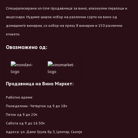
Специјализирана on-line продавница за вино, алкохолни пијалоци и
акцесоари. Нудиме широк избор на различни сорти на вино од
домашните винарии, со избор на преку 8 винарии и 150 различни
етикети.
Овозможено од:
Продавница на Вино Маркет:
Работно време:
Понеделник - Четврток од 9 до 18ч
Петок од 9 до 20ч
Сабота од 9 до 16:30ч
Адреса: ул. Даме Груев бр.3, Центар, Скопје