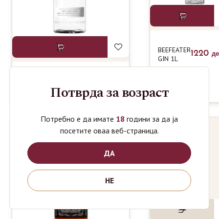
BEEFEATER
1220
д
GIN 1L
ABSOLUT VODKA NRF
1190
Потврда за возраст
ден
1L
Потребно е да имате
18
години за да ја
посетите оваа веб-страница.
-14%
ДА
НЕ