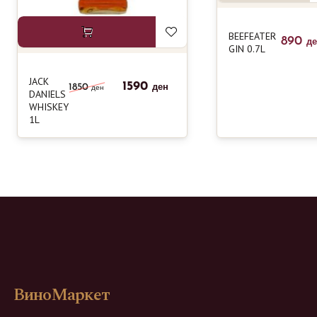
BEEFEATER
890
д
GIN 0.7L
JACK
1590
1850
ден
ден
DANIELS
WHISKEY
1L
ВиноМаркет