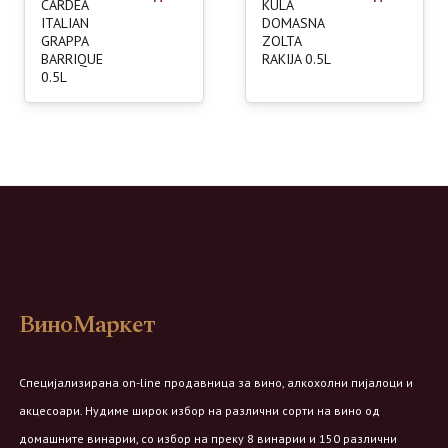
CARDEA
KULA
ITALIAN
DOMASNA
GRAPPA
ZOLTA
BARRIQUE
RAKIJA 0.5L
0.5L
ВиноМаркет
Специјализирана on-line продавница за вино, алкохолни пијалоци и
акцесоари. Нудиме широк избор на различни сорти на вино од
домашните винарии, со избор на преку 8 винарии и 150 различни