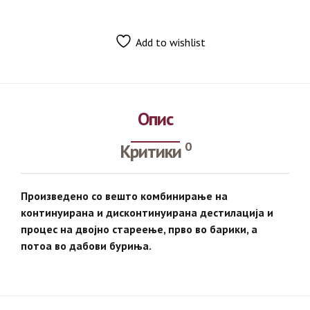
Add to wishlist
Опис
0
Критики
Произведено со вешто комбинирање на
континуирана и дисконтинуирана дестилација и
процес на двојно стареење, прво во барики, а
потоа во дабови буриња.