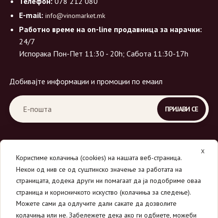
Телефон:
078 212 080
E-mail:
info@vinomarket.mk
Работно време на on-line продавница за нарачки:
24/7
Испорака Пон-Пет 11:30 - 20h; Сабота 11:30-17h
Добивајте информации и промоции по емаил
X
Користиме колачиња (cookies) на нашата веб-страница.
Некои од нив се од суштинско значење за работата на
страницата, додека други ни помагаат да ја подобриме оваа
страница и корисничкото искуство (колачиња за следење).
© 2026
Вино Маркет - МОНДАВИ ДООЕЛ
.
Можете сами да одлучите дали сакате да дозволите
Сите права се задржани.
колачиња или не. Забележете дека ако ги одбиете, можеби