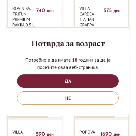
BOVIN SV.
VILLA
740
575
ден
ден
TRIFUN
CARDEA
PREMIUM
ITALIAN
RAKIJA 0.5 L
GRAPPA
CLASSICA
0.5L
Потврда за возраст
Потребно е да имате
18
години за да ја
посетите оваа веб-страница.
ДА
НЕ
VILLA
POPOVA
590
1690
ден
ден