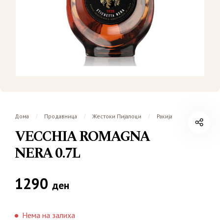
Дома
Продавница
Жестоки Пијалоци
Ракија
/
/
/
VECCHIA ROMAGNA
NERA 0.7L
1290
ден
Нема на залиха