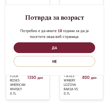
Потврда за возраст
Потребно е да имате
18
години за да ја
посетите оваа веб-страница.
ДА
НЕ
FOUR
TIKVEŠ
1350
820
ден
ден
ROSES
WINERY
AMERICAN
LOZOVA
WHISKY
RAKIJA VS
0.7L
0.7L