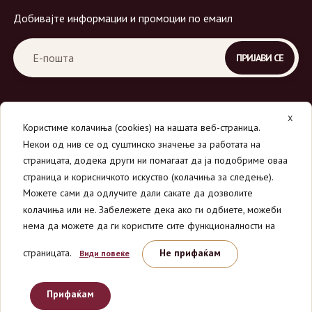
Добивајте информации и промоции по емаил
X
Користиме колачиња (cookies) на нашата веб-страница.
Некои од нив се од суштинско значење за работата на
страницата, додека други ни помагаат да ја подобриме оваа
страница и корисничкото искуство (колачиња за следење).
© 2026
Вино Маркет - МОНДАВИ ДООЕЛ
.
Можете сами да одлучите дали сакате да дозволите
Сите права се задржани.
колачиња или не. Забележете дека ако ги одбиете, можеби
нема да можете да ги користите сите функционалности на
страницата.
Не прифаќам
Види повеќе
Прифаќам