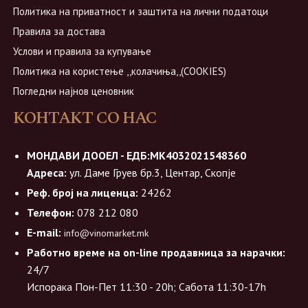
Политика на приватност и заштита на лични податоци
Правила за достава
Услови и правила за купување
Политика на користење ,,колачиња,,(COOKIES)
Погледни најнов ценовник
КОНТАКТ СО НАС
МОНДАВИ ДООЕЛ - ЕДБ:МК4032021548360
Адреса:
ул. Даме Груев бр.3, Центар, Скопје
Реф. број на лиценца:
24262
Телефон:
078 212 080
E-mail:
info@vinomarket.mk
Работно време на on-line продавница за нарачки:
24/7
Испорака Пон-Пет 11:30 - 20h; Сабота 11:30-17h