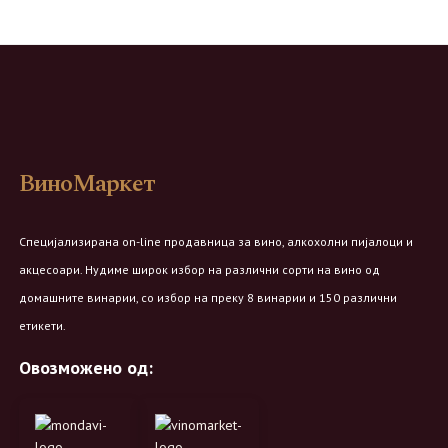
ВиноМаркет
Специјализирана on-line продавница за вино, алкохолни пијалоци и
акцесоари. Нудиме широк избор на различни сорти на вино од
домашните винарии, со избор на преку 8 винарии и 150 различни
етикети.
Овозможено од: