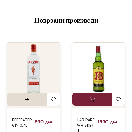
Поврзани производи
BEEFEATER
J&B RARE
890
1390
ден
ден
GIN 0.7L
WHISKEY
1L