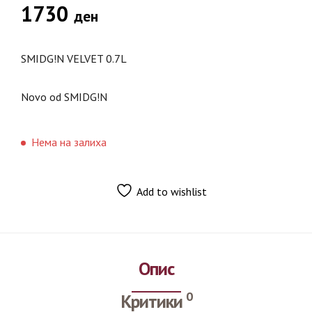
1730
ден
SMIDG!N VELVET 0.7L
Novo od SMIDG!N
Нема на залиха
Add to wishlist
Опис
0
Критики