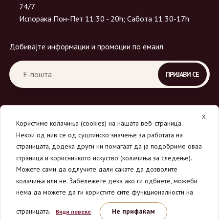
24/7
Испорака Пон-Пет 11:30 - 20h; Сабота 11:30-17h
Добивајте информации и промоции по емаил
X
Користиме колачиња (cookies) на нашата веб-страница.
Некои од нив се од суштинско значење за работата на
страницата, додека други ни помагаат да ја подобриме оваа
страница и корисничкото искуство (колачиња за следење).
© 2026
Вино Маркет - МОНДАВИ ДООЕЛ
.
Можете сами да одлучите дали сакате да дозволите
Сите права се задржани.
колачиња или не. Забележете дека ако ги одбиете, можеби
нема да можете да ги користите сите функционалности на
страницата.
Не прифаќам
Види повеќе