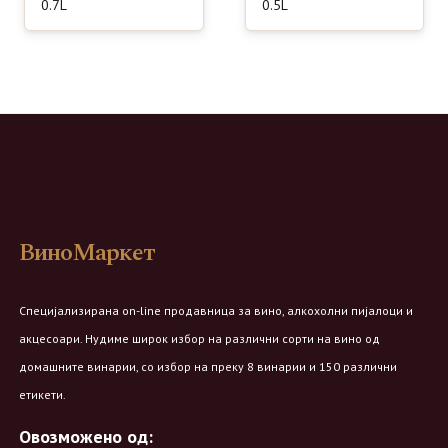
0.7L
0.5L
ВиноМаркет
Специјализирана on-line продавница за вино, алкохолни пијалоци и
акцесоари. Нудиме широк избор на различни сорти на вино од
домашните винарии, со избор на преку 8 винарии и 150 различни
етикети.
Овозможено од: