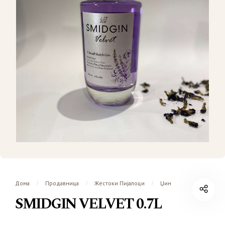
Дома
Продавница
Жестоки Пијалоци
Џин
/
/
/
SMIDGIN VELVET 0.7L