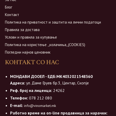
Блог
Контакт
Политика на приватност и заштита на лични податоци
Правила за достава
Услови и правила за купување
Политика на користење ,,колачиња,,(COOKIES)
Погледни најнов ценовник
КОНТАКТ СО НАС
МОНДАВИ ДООЕЛ - ЕДБ:МК4032021548360
Адреса:
ул. Даме Груев бр.3, Центар, Скопје
Реф. број на лиценца:
24262
Телефон:
078 212 080
E-mail:
info@vinomarket.mk
Работно време на on-line продавница за нарачки: