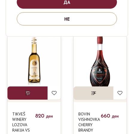
ДА
ABSOLUT
J&B RARE
1190
1390
ден
ден
VODKA NRF
WHISKEY
НЕ
1L
1L
TIKVEŠ
BOVIN
820
660
ден
ден
WINERY
VISHNOVKA
LOZOVA
CHERRY
RAKIJA VS
BRANDY