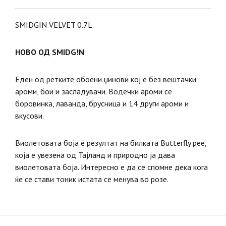
SMIDGIN VELVET 0.7L
НОВО ОД SMIDG!N
Еден од ретките обоени џинови кој е без вештачки
ароми, бои и засладувачи. Водечки ароми се
боровинка, лаванда, брусница и 14 други ароми и
вкусови.
Виолетовата боја е резултат на билката Butterfly pee,
која е увезена од Тајланд и природно ја дава
виолетовата боја. Интересно е да се спомне дека кога
ќе се стави тоник истата се менува во розе.