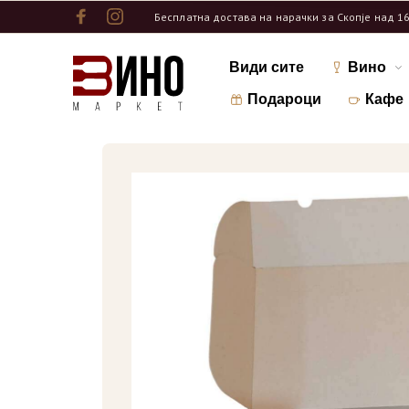
Бесплатна достава на нарачки за Скопје над 1
Види сите
Вино
Подароци
Кафе