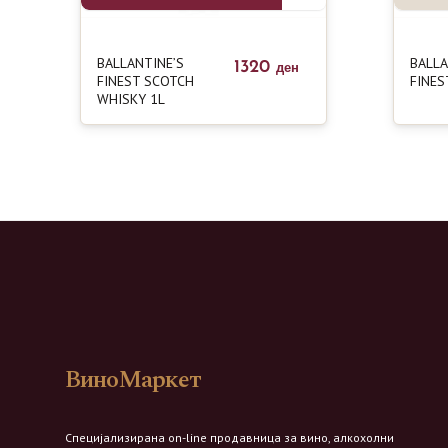
BALLANTINE’S
BALLA
1320
ден
FINEST SCOTCH
FINES
WHISKY 1L
ВиноМаркет
Специјализирана on-line продавница за вино, алкохолни