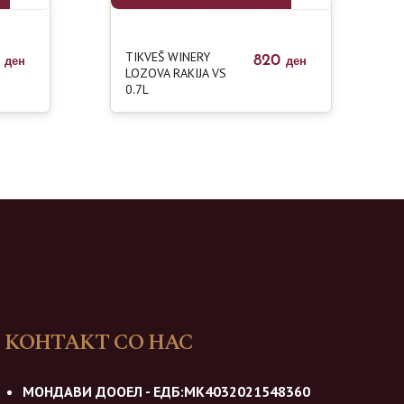
TIKVEŠ WINERY
0
820
ден
ден
LOZOVA RAKIJA VS
0.7L
КОНТАКТ СО НАС
МОНДАВИ ДООЕЛ - ЕДБ:МК4032021548360