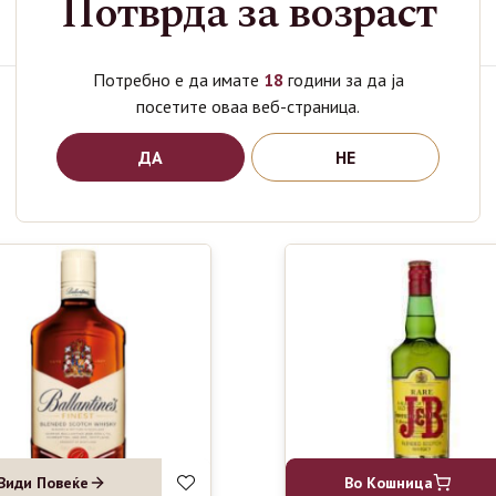
Потврда за возраст
Категории
Жестоки Пијалоци
,
Џин
Потребно е да имате
18
години за да ја
посетите оваа веб-страница.
Поврзани производи
ДА
НЕ
Види Повеќе
Во Кошница