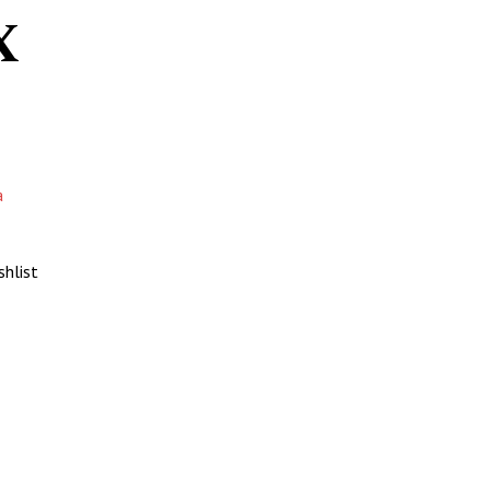
X
а
shlist