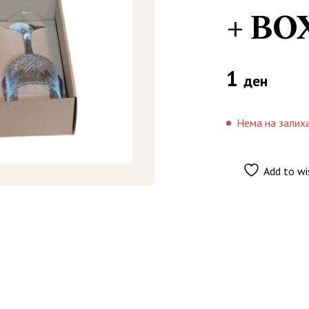
+ BO
1
ден
Нема на залих
Add to wi