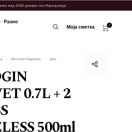
рачки над 4300 денари низ Македонија.
Разно
0
Моја сметка
ца
Жестоки Пијалоци
Џин
/
/
DGIN
T 0.7L + 2
S
LESS 500ml