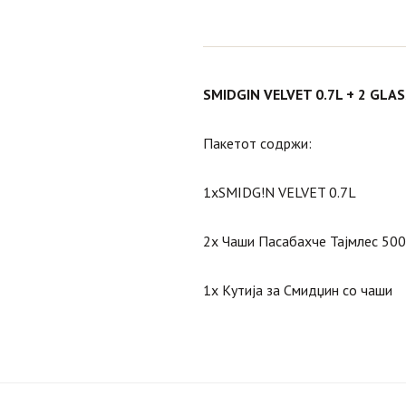
SMIDGIN VELVET 0.7L + 2 GLA
Пакетот содржи:
1хSMIDG!N VELVET 0.7L
2x Чаши Пасабахче Тајмлес 500
1х Кутија за Смидџин со чаши