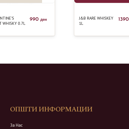
NTINE’S
J&B RARE WHISKEY
990
139
ден
T WHISKY 0.7L
1L
ОПШТИ ИНФОРМАЦИИ
За Нас