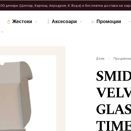
600 денари (Центар, Карпош, Аеродром, К. Вода) и бесплатна достава на на
Жестоки
Аксесоари
Промоции
Дома
Продавни
/
SMI
VELVE
GLAS
TIME