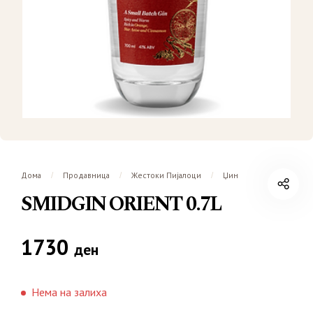
Дома
Продавница
Жестоки Пијалоци
Џин
/
/
/
SMIDGIN ORIENT 0.7L
1730
ден
Нема на залиха