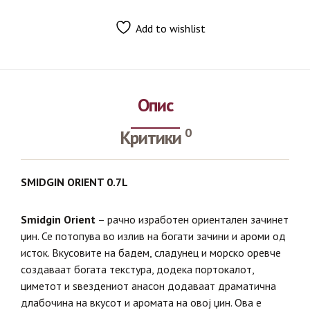
Add to wishlist
Опис
0
Критики
SMIDGIN ORIENT 0.7L
Smidgin Orient
– рачно изработен ориентален зачинет
џин.
Се потопува во излив на богати зачини и ароми од
исток.
Вкусовите на бадем, сладунец и морско оревче
создаваат богата текстура, додека портокалот,
циметот и ѕвездениот анасон додаваат драматична
длабочина на вкусот и аромата на овој џин.
Ова е