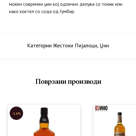
моќен современ џин кој одлично делува со тоник или
како коктел со сода од ѓумбир.
Категории
Жестоки Пијалоци
,
Џин
Поврзани производи
-14%