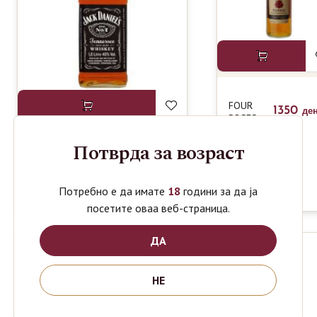
FOUR
1350
де
ROSES
AMERICAN
WHISKY
Потврда за возраст
JACK
0.7L
1590
1850
ден
ден
DANIELS
WHISKEY
Потребно е да имате
18
години за да ја
1L
посетите оваа веб-страница.
ДА
НЕ