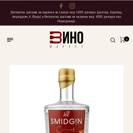
Бесплатна достава на нарачки за Скопје над 1600 денари (Центар, Карпош,
Аеродром, К. Вода) и бесплатна достава на нарачки над 4300 денари низ
Македонија.
0