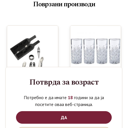
Поврзани производи
Потврда за возраст
Потребно е да имате
18
години за да ја
WINE
PASABAHCE
1000
590
посетите оваа веб-страница.
ден
ден
TOOLS
TIMELESS
SET 5 in 1
OUZO 4
GLASS
ДА
180ml