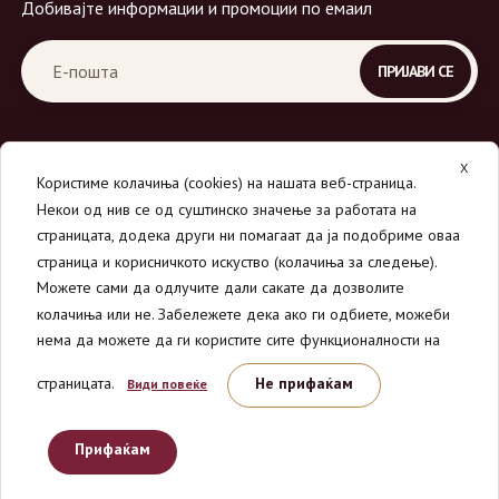
Добивајте информации и промоции по емаил
X
Користиме колачиња (cookies) на нашата веб-страница.
Некои од нив се од суштинско значење за работата на
страницата, додека други ни помагаат да ја подобриме оваа
страница и корисничкото искуство (колачиња за следење).
© 2026
Вино Маркет - МОНДАВИ ДООЕЛ
.
Можете сами да одлучите дали сакате да дозволите
Сите права се задржани.
колачиња или не. Забележете дека ако ги одбиете, можеби
нема да можете да ги користите сите функционалности на
страницата.
Не прифаќам
Види повеќе
Прифаќам