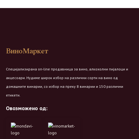
ВиноМаркет
Специјализирана on-line продавница за вино, алкохолни пијалоци и
акцесоари. Нудиме широк избор на различни сорти на вино од
домашните винарии, со избор на преку 8 винарии и 150 различни
етикети.
Овозможено од: