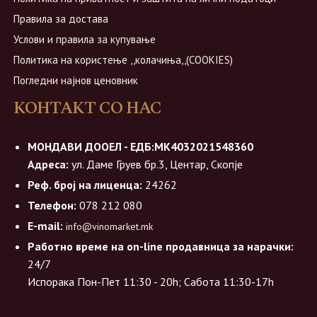
Правила за достава
Услови и правила за купување
Политика на користење ,,колачиња,,(COOKIES)
Погледни најнов ценовник
КОНТАКТ СО НАС
МОНДАВИ ДООЕЛ - ЕДБ:МК4032021548360
Адреса:
ул. Даме Груев бр.3, Центар, Скопје
Реф. број на лиценца:
24262
Телефон:
078 212 080
E-mail:
info@vinomarket.mk
Работно време на on-line продавница за нарачки:
24/7
Испорака Пон-Пет 11:30 - 20h; Сабота 11:30-17h