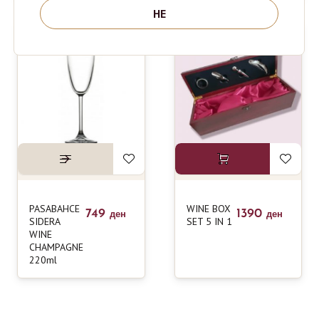
НЕ
PASABAHCE
WINE BOX
749
1390
ден
ден
SIDERA
SET 5 IN 1
WINE
CHAMPAGNE
220ml