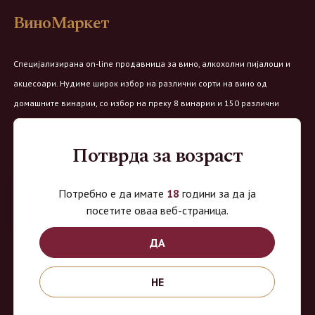
ВиноМаркет
Специјализирана on-line продавница за вино, алкохолни пијалоци и
акцесоари. Нудиме широк избор на различни сорти на вино од
домашните винарии, со избор на преку 8 винарии и 150 различни
етикети.
Потврда за возраст
Овозможено од:
Потребно е да имате
18
години за да ја
посетите оваа веб-страница.
Продавница на Вино Маркет:
ДА
Работно време:
НЕ
Понеделник - Четврток од 9 до 18ч
Петок од 9 до 20ч