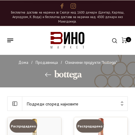
Бесплатна достава на нарачки за Скопје над 1600 денари (Центар, Карпош,
Аеродром, К. Вода) и бесплатна достава на нарачки над 4300 денари низ
Македонија.
0
Дома
Продавница
/
/
Означени продукти “bottega”
bottega
Подреди според најновите
Распродадено
Распродадено