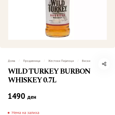
Дома
Продавница
Жестоки Пијалоци
Виски
/
/
/
WILD TURKEY BURBON
WHISKEY 0.7L
1490
ден
Нема на залиха