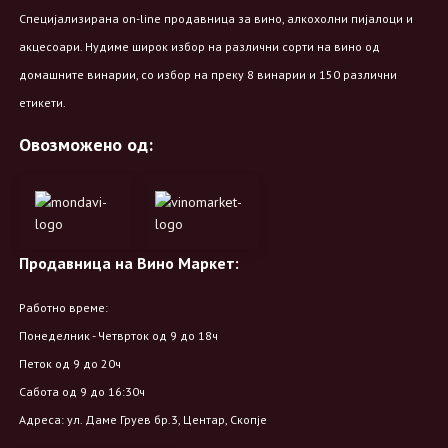
Специјализирана on-line продавница за вино, алкохолни пијалоци и
акцесоари. Нудиме широк избор на различни сорти на вино од
домашните винарии, со избор на преку 8 винарии и 150 различни
етикети.
Овозможено од:
Продавница на Вино Маркет:
Работно време:
Понеделник - Четврток од 9 до 18ч
Петок од 9 до 20ч
Сабота од 9 до 16:30ч
Адреса: ул. Даме Груев бр.3, Центар, Скопје