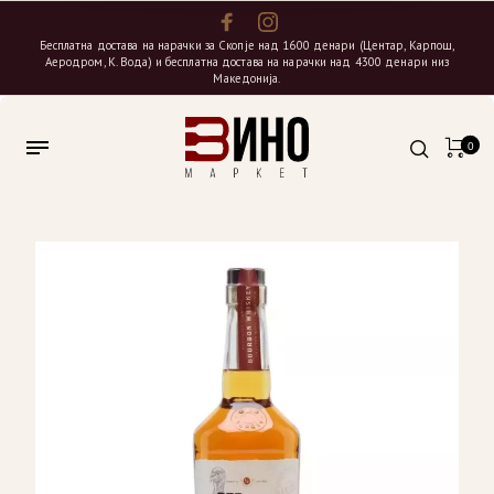
Бесплатна достава на нарачки за Скопје над 1600 денари (Центар, Карпош,
Аеродром, К. Вода) и бесплатна достава на нарачки над 4300 денари низ
Македонија.
0