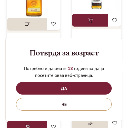
JIM BEAM
1350
ден
TULLAMORE
WHISKEY
1690
ден
DEW
Потврда за возраст
1L
WHISKEY 1L
Потребно е да имате
18
години за да ја
посетите оваа веб-страница.
ДА
НЕ