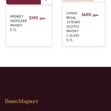
CHIVAS
3690
ден
MONKEY
REGAL
2190
ден
SHOULDER
15YEARS
WHISKY
SCOTCH
0.7L
WHISKY
2 GLASS
0.7L
ВиноМаркет