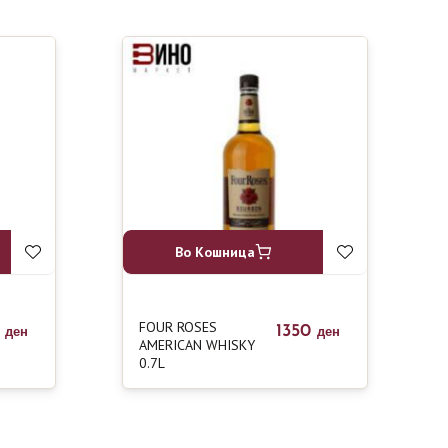
Во Кошница
FOUR ROSES
0
1350
ден
ден
AMERICAN WHISKY
0.7L