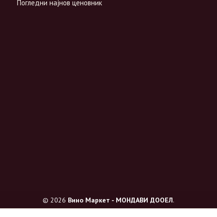
Погледни најнов ценовник
© 2026
Вино Маркет - МОНДАВИ ДООЕЛ
.
Сите права се задржани.