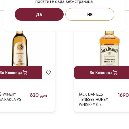
посетите оваа веб-страница.
ДА
НЕ
Во Кошница
Во Кошница
Š WINERY
JACK DANIELS
820
169
ден
A RAKIJA VS
TENESEE HONEY
WHISKEY 0.7L