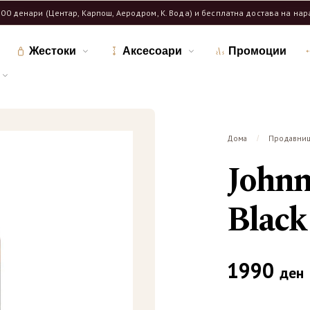
600 денари (Центар, Карпош, Аеродром, К. Вода) и бесплатна достава на на
Жестоки
Аксесоари
Промоции
Дома
Продавни
/
Johnn
Black
1990
ден