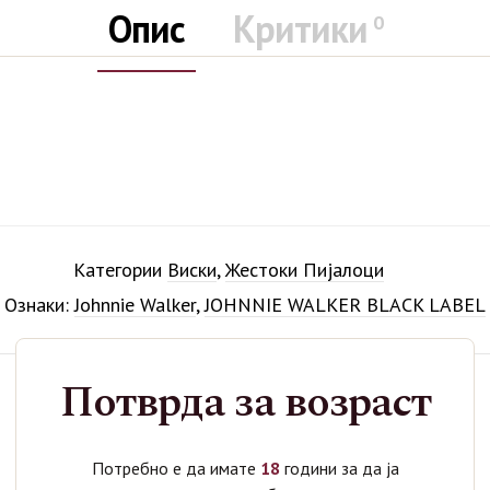
Опис
Критики
0
Категории
Виски
,
Жестоки Пијалоци
Ознаки:
Johnnie Walker
,
JOHNNIE WALKER BLACK LABEL
Потврда за возраст
Поврзани производи
Потребно е да имате
18
години за да ја