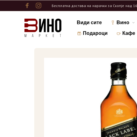
Бесплатна достава на нарачки за Скопје над 1
Види сите
Вино
Подароци
Кафе