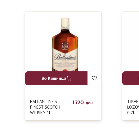
Во Кошница
BALLANTINE’S
TIKVE
1320
ден
FINEST SCOTCH
LOZOV
WHISKY 1L
0.7L