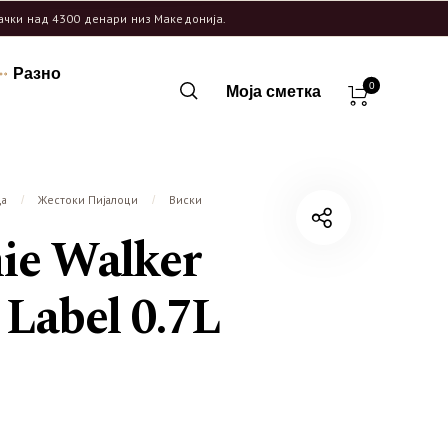
рачки над 4300 денари низ Македонија.
Разно
0
Моја сметка
ца
Жестоки Пијалоци
Виски
/
/
ie Walker
 Label 0.7L