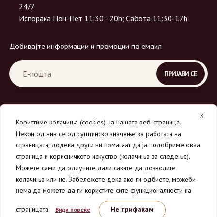
24/7
Испорака Пон-Пет 11:30 - 20h; Сабота 11:30-17h
Добивајте информации и промоции по емаил
X
Користиме колачиња (cookies) на нашата веб-страница.
Некои од нив се од суштинско значење за работата на
страницата, додека други ни помагаат да ја подобриме оваа
страница и корисничкото искуство (колачиња за следење).
© 2026
Вино Маркет - МОНДАВИ ДООЕЛ
.
Можете сами да одлучите дали сакате да дозволите
Сите права се задржани.
колачиња или не. Забележете дека ако ги одбиете, можеби
нема да можете да ги користите сите функционалности на
страницата.
Не прифаќам
Види повеќе