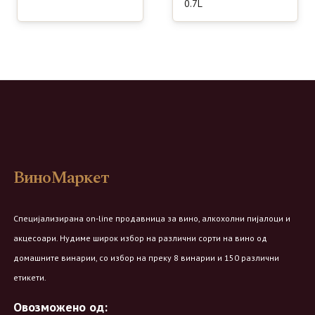
0.7L
ВиноМаркет
Специјализирана on-line продавница за вино, алкохолни пијалоци и
акцесоари. Нудиме широк избор на различни сорти на вино од
домашните винарии, со избор на преку 8 винарии и 150 различни
етикети.
Овозможено од: