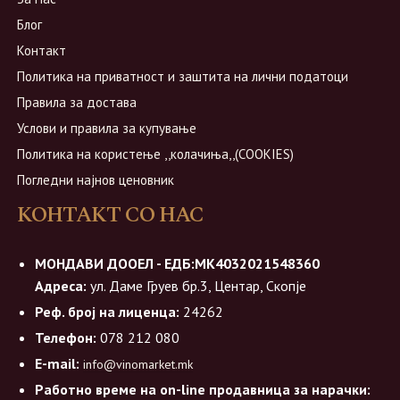
Блог
Контакт
Политика на приватност и заштита на лични податоци
Правила за достава
Услови и правила за купување
Политика на користење ,,колачиња,,(COOKIES)
Погледни најнов ценовник
КОНТАКТ СО НАС
МОНДАВИ ДООЕЛ - ЕДБ:МК4032021548360
Адреса:
ул. Даме Груев бр.3, Центар, Скопје
Реф. број на лиценца:
24262
Телефон:
078 212 080
E-mail:
info@vinomarket.mk
Работно време на on-line продавница за нарачки: