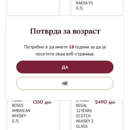
RAKIJA VS
0.7L
Потврда за возраст
Потребно е да имате
18
години за да ја
посетите оваа веб-страница.
ДА
НЕ
FOUR
CHIVAS
1350
2490
ден
ден
ROSES
REGAL
AMERICAN
12YEARS
WHISKY
SCOTCH
0.7L
WHISKY 2
GLASS